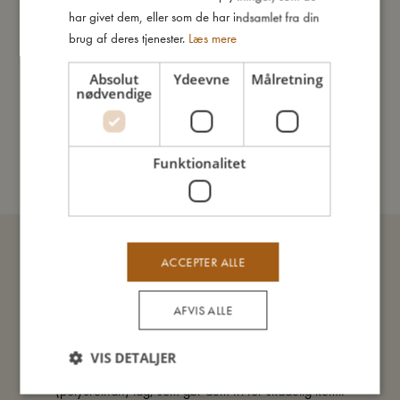
har givet dem, eller som de har indsamlet fra din
brug af deres tjenester.
Læs mere
Absolut
Ydeevne
Målretning
nødvendige
Puslepude - Stone grey
Udsolgt
Funktionalitet
ACCEPTER ALLE
Bløde og behagelige puslepuder
i skønne designs
AFVIS ALLE
Alle vores puslepuder er fremstillet i 100% økologisk bomuld,
som giver en ufattelig blødhed og rar fornemmelse mod
VIS DETALJER
babyens hud. Puslepuderne er desuden udformet med et PU
(polyurethan) lag, som gør dem fri for skadelig kemi.