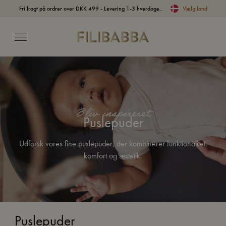
Fri fragt på ordrer over DKK 499 - Levering 1-3 hverdage..
Vælg land
Bliv inspireret
Puslepuder
Udforsk vores fine puslepuder, der kombinerer funktionalitet,
komfort og æstetik.
Puslepuder