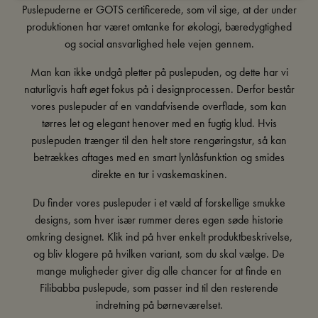
Puslepuderne er GOTS certificerede, som vil sige, at der under
produktionen har været omtanke for økologi, bæredygtighed
og social ansvarlighed hele vejen gennem.
Man kan ikke undgå pletter på puslepuden, og dette har vi
naturligvis haft øget fokus på i designprocessen. Derfor består
vores puslepuder af en vandafvisende overflade, som kan
tørres let og elegant henover med en fugtig klud. Hvis
puslepuden trænger til den helt store rengøringstur, så kan
betrækkes aftages med en smart lynlåsfunktion og smides
direkte en tur i vaskemaskinen.
Du finder vores puslepuder i et væld af forskellige smukke
designs, som hver især rummer deres egen søde historie
omkring designet. Klik ind på hver enkelt produktbeskrivelse,
og bliv klogere på hvilken variant, som du skal vælge. De
mange muligheder giver dig alle chancer for at finde en
Filibabba puslepude, som passer ind til den resterende
indretning på børneværelset.