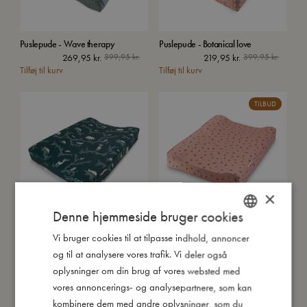
Puslepude - Wave therapy
Puslepude - Botanical love
Den
Den
Den
Den
269,95
kr.
399,95
kr.
219,95
kr.
399,95
kr.
Tilføj til kurv
oprindelige
aktuelle
Tilføj til kurv
oprinde
aktuell
pris
pris
pris
pris
var:
er:
var:
er:
TILBUD
399,95 kr..
269,95 kr..
399,95 
219,95 k
×
Denne hjemmeside bruger cookies
Puslepude - Night
Puslepude - Collection of
Vi bruger cookies til at tilpasse indhold, annoncer
DANISH
memories
Udsolgt
og til at analysere vores trafik. Vi deler også
Udsolgt
ENGLISH
oplysninger om din brug af vores websted med
GERMAN
vores annoncerings- og analysepartnere, som kan
kombinere dem med andre oplysninger, som du