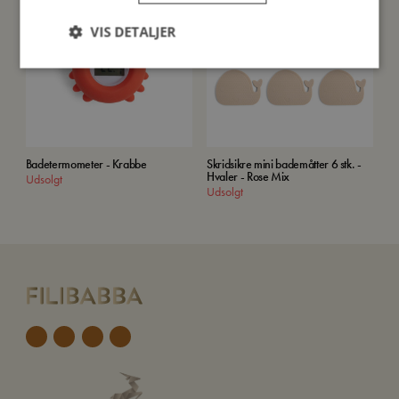
VIS DETALJER
Badetermometer - Krabbe
Skridsikre mini bademåtter 6 stk. -
Hvaler - Rose Mix
Udsolgt
Udsolgt