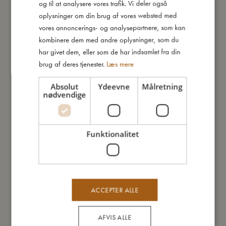
og til at analysere vores trafik. Vi deler også
ENGLISH
oplysninger om din brug af vores websted med
GERMAN
Skridsikker bademåtte -
Svømmefødder str. 27-29 - Pearl
vores annoncerings- og analysepartnere, som kan
Skildpadde
Blue
kombinere dem med andre oplysninger, som du
199,95
kr.
174,97
kr.
249,95
kr.
har givet dem, eller som de har indsamlet fra din
Tilføj til kurv
Tilføj til kurv
brug af deres tjenester.
Læs mere
TILBUD
Absolut
Ydeevne
Målretning
nødvendige
Funktionalitet
Svømmefødder str. 24-26 -
Skridsikker bademåtte - Søhest
Warm Red
Udsolgt
174,97
kr.
249,95
kr.
ACCEPTER ALLE
Tilføj til kurv
AFVIS ALLE