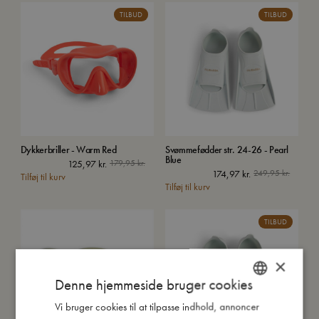
TILBUD
TILBUD
Dykkerbriller - Warm Red
Svømmefødder str. 24-26 - Pearl
Blue
125,97
kr.
179,95
kr.
174,97
kr.
249,95
kr.
Tilføj til kurv
Tilføj til kurv
TILBUD
×
Denne hjemmeside bruger cookies
Vi bruger cookies til at tilpasse indhold, annoncer
DANISH