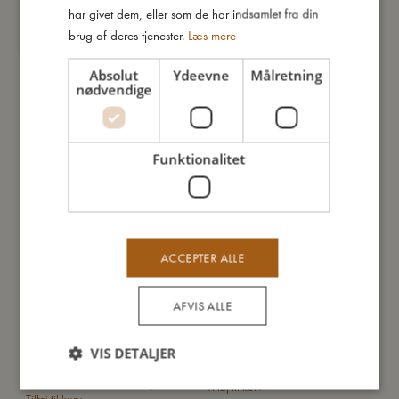
har givet dem, eller som de har indsamlet fra din
brug af deres tjenester.
Læs mere
Absolut
Ydeevne
Målretning
nødvendige
Magnetisk spil - I skoven
Magnetisk "Tre på stribe" -
Skovens dyr
99,95
kr.
99,95
kr.
Tilføj til kurv
Tilføj til kurv
Funktionalitet
ACCEPTER ALLE
AFVIS ALLE
VIS DETALJER
Drikkeflaske i rustfrit stål - Tiny
Drikkeflaske i rustfrit stål - Lucky
Explorers
179,95
kr.
179,95
kr.
Tilføj til kurv