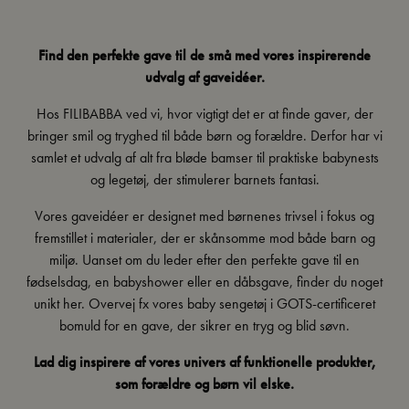
Find den perfekte gave til de små med vores inspirerende
udvalg af gaveidéer.
Hos FILIBABBA ved vi, hvor vigtigt det er at finde gaver, der
bringer smil og tryghed til både børn og forældre. Derfor har vi
samlet et udvalg af alt fra bløde
bamser
til praktiske
babynests
og
legetøj
, der stimulerer barnets fantasi.
Vores gaveidéer er designet med børnenes trivsel i fokus og
fremstillet i materialer, der er skånsomme mod både barn og
miljø. Uanset om du leder efter den perfekte gave til en
fødselsdag, en babyshower eller en dåbsgave, finder du noget
unikt her. Overvej fx vores
baby sengetøj
i GOTS-certificeret
bomuld
for en gave, der sikrer en tryg og blid søvn.
Lad dig inspirere af vores univers af funktionelle produkter,
som forældre og børn vil elske.