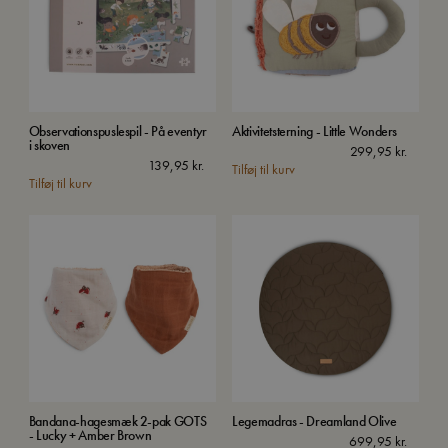
Observationspuslespil - På eventyr
Aktivitetsterning - Little Wonders
i skoven
299,95
kr.
139,95
kr.
Tilføj til kurv
Tilføj til kurv
Bandana-hagesmæk 2-pak GOTS
Legemadras - Dreamland Olive
- Lucky + Amber Brown
699,95
kr.