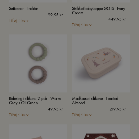
Suttesnor - Traktor
Strikket babytæppe GOTS - Ivory
Cream
99,95
kr.
449,95
kr.
Tilføj til kurv
Tilføj til kurv
Bidering i silikone 2-pak - Warm
Madkasse i silikone - Toasted
Grey + Oil Green
Almond
49,95
kr.
219,95
kr.
Tilføj til kurv
Tilføj til kurv