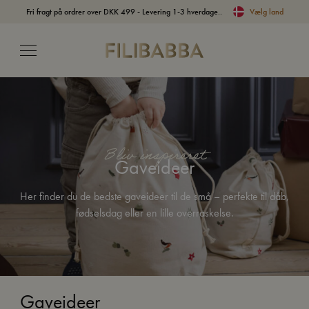
Fri fragt på ordrer over DKK 499 - Levering 1-3 hverdage..
Vælg land
Bliv inspireret
Gaveideer
Her finder du de bedste gaveideer til de små – perfekte til dåb,
fødselsdag eller en lille overraskelse.
Gaveideer