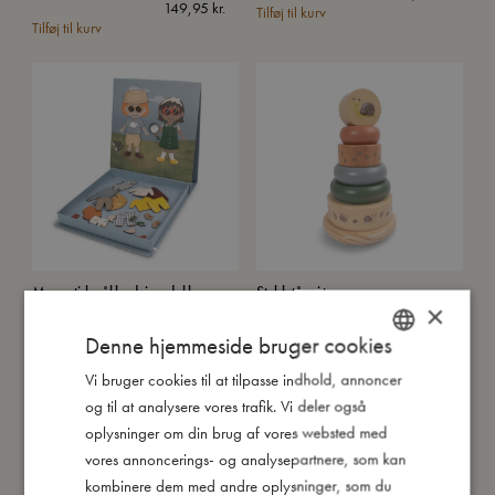
149,95
kr.
Tilføj til kurv
Tilføj til kurv
Magnetisk påklædningsdukke -
Stabletårn i træ
Klar til dit eventyr
×
149,95
kr.
99,95
kr.
Tilføj til kurv
Denne hjemmeside bruger cookies
Tilføj til kurv
Vi bruger cookies til at tilpasse indhold, annoncer
DANISH
og til at analysere vores trafik. Vi deler også
ENGLISH
oplysninger om din brug af vores websted med
GERMAN
vores annoncerings- og analysepartnere, som kan
kombinere dem med andre oplysninger, som du