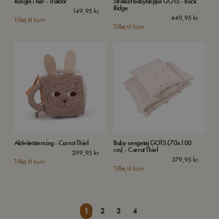
Rangle i hør - Traktor
Strikket babytæppe GOTS - Rock
Ridge
149,95
kr.
449,95
kr.
Tilføj til kurv
Tilføj til kurv
Aktivitetsterning - Carrot Thief
Baby sengetøj GOTS (70x100
cm) - Carrot Thief
299,95
kr.
379,95
kr.
Tilføj til kurv
Tilføj til kurv
1
2
3
4