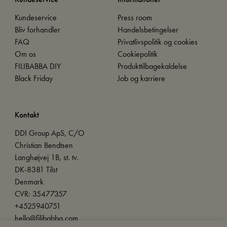
Kundeservice
Press room
Bliv forhandler
Handelsbetingelser
FAQ
Privatlivspolitik og cookies
Om os
Cookiepolitik
FILIBABBA DIY
Produkttilbagekaldelse
Black Friday
Job og karriere
Kontakt
DDI Group ApS, C/O
Christian Bendtsen
Langhøjvej 1B, st. tv.
DK-8381 Tilst
Denmark
CVR: 35477357
+4525940751
hello@filibabba.com