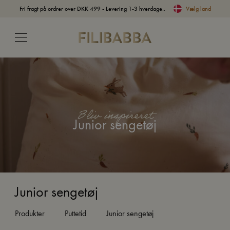
Fri fragt på ordrer over DKK 499 - Levering 1-3 hverdage..
Vælg land
Bliv inspireret
Junior sengetøj
Junior sengetøj
Produkter
Puttetid
Junior sengetøj