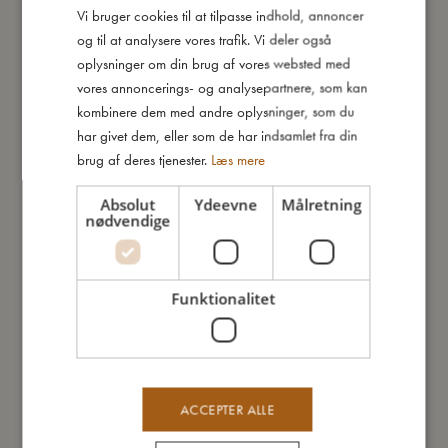
Vi bruger cookies til at tilpasse indhold, annoncer
DANISH
og til at analysere vores trafik. Vi deler også
ENGLISH
oplysninger om din brug af vores websted med
GERMAN
vores annoncerings- og analysepartnere, som kan
kombinere dem med andre oplysninger, som du
har givet dem, eller som de har indsamlet fra din
Junior sengetøj GOTS (100x140
Junior sengetøj GOTS (100x130
cm) - Dreamers
cm) – Airballoon White
brug af deres tjenester.
Læs mere
499,95
kr.
193,48
kr.
429,95
kr.
Tilføj til kurv
Tilføj til kurv
Absolut
Ydeevne
Målretning
nødvendige
TILBUD
TILBUD
Funktionalitet
ACCEPTER ALLE
Junior sengetøj GOTS (100x130
Junior sengetøj GOTS (100x130
cm) – Moonlight
cm) – Ocean Blue