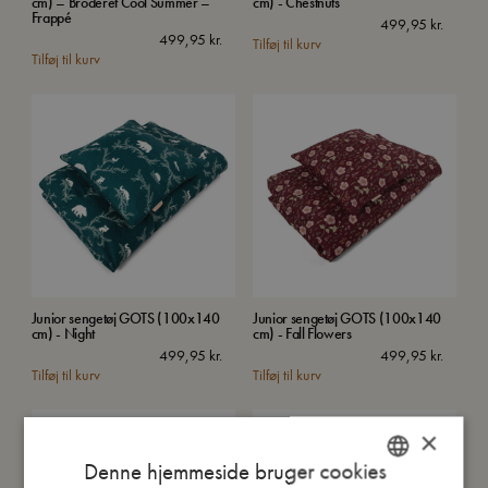
cm) – Broderet Cool Summer –
cm) - Chestnuts
Frappé
499,95
kr.
499,95
kr.
Tilføj til kurv
Tilføj til kurv
Junior sengetøj GOTS (100x140
Junior sengetøj GOTS (100x140
cm) - Night
cm) - Fall Flowers
499,95
kr.
499,95
kr.
Tilføj til kurv
Tilføj til kurv
TILBUD
×
Denne hjemmeside bruger cookies