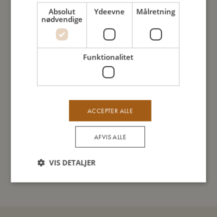
Absolut
Ydeevne
Målretning
nødvendige
Solskærme til bilen 2 stk. - Dino
Organizer til ryglænet - Ocean
Beach
Blossom
Udsolgt
Udsolgt
Funktionalitet
ACCEPTER ALLE
AFVIS ALLE
VIS DETALJER
Solskærme til bilen 2 stk. - Ocean
Blossom
Udsolgt