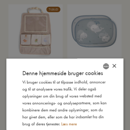
TILBUD
×
Organizer til ryglænet - Dino
Solskærme til bilen 2-pak –
beach
Christian's Whale Tales
Denne hjemmeside bruger cookies
Udsolgt
279,97
kr.
399,95
kr.
Tilføj til kurv
Vi bruger cookies til at tilpasse indhold, annoncer
DANISH
og til at analysere vores trafik. Vi deler også
ENGLISH
oplysninger om din brug af vores websted med
GERMAN
vores annoncerings- og analysepartnere, som kan
kombinere dem med andre oplysninger, som du
har givet dem, eller som de har indsamlet fra din
brug af deres tjenester.
Læs mere