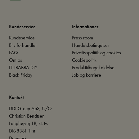
Kundeservice
Informationer
Kundeservice
Press room
Bliv forhandler
Handelsbetingelser
FAQ
Privatlivspolitik og cookies
Om os
Cookiepolitik
FILIBABBA DIY
Produkttilbagekaldelse
Black Friday
Job og karriere
Kontakt
DDI Group ApS, C/O
Christian Bendtsen
Langhøjvej 1B, st. tv.
DK-8381 Tilst
Denmark