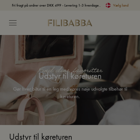
Fri fragt på ordrer over DKK 499 - Levering 1-3 hverdage..
Vælg land
Find dine favoritter
Udstyr til køreturen
Gør hver biltur til en leg med vores nøje udvalgte tilbehør til
køreturen.
Udstyr til køreturen