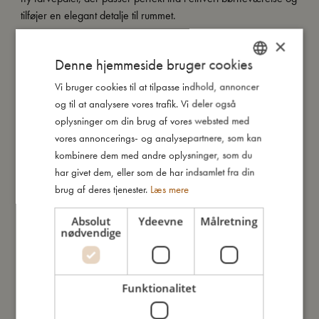
tilføjer en elegant detalje til rummet.
×
Bemærk:
Brug af ethanolbaserede rengøringsmidler kan forårsage
Denne hjemmeside bruger cookies
misfarvning. Vi anbefaler derfor, at du tørrer
Vi bruger cookies til at tilpasse indhold, annoncer
DANISH
desinfektionsmidlet af umiddelbart efter påføringen.
og til at analysere vores trafik. Vi deler også
ENGLISH
oplysninger om din brug af vores websted med
Advarsel:
GERMAN
vores annoncerings- og analysepartnere, som kan
For at undgå fald og skader skal du altid holde opsyn med
kombinere dem med andre oplysninger, som du
barnet, når det ligger på puslehynden. Placer altid din
har givet dem, eller som de har indsamlet fra din
puslehynde på en jævn overflade.
brug af deres tjenester.
Læs mere
Kort om mig:
- Fremstillet af 100 % PUR-skum.
Absolut
Ydeevne
Målretning
nødvendige
- Størrelse: 68x48 cm.
- Forhøjede kanter for bedre støtte og sikkerhed.
- Nem at rengøre: tørres af med en fugtig klud og et neutralt
Funktionalitet
rengøringsmiddel. Bobbie kan tørres af med sprit (ethanol,
maks. 68%). Venligst tør sprittet af umiddelbart efter påføring.