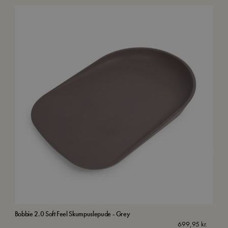
Bobbie 2.0 Soft Feel Skumpuslepude - Grey
Mult
699,95
kr.