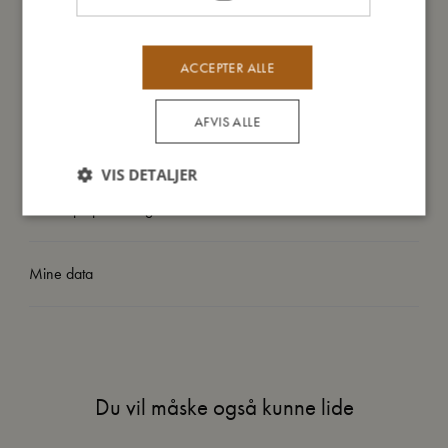
ACCEPTER ALLE
Så stor er jeg
AFVIS ALLE
Jeg er lavet af
VIS DETALJER
Sådan plejer du mig
Mine data
Du vil måske også kunne lide