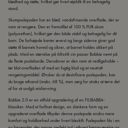
blødhed og støtte, hvilket gør hvert øjeblik til en behagelig
stund.
Skumpuslepuden har en blød, vandafvisende overflade, der er
nem at rengøre. Den er fremstillet af 100 % PUR-skum
(polyurethan), hvilket gør den både stabil og behagelig for dit
barn. De forhøjede kanter øverst og langs siderne giver god
støtte til barnets hoved og sikrer, at barnet holdes sikkert på
plads. Med en størrelse på 68x48 cm passer Bobbie nemt på
de fleste pusleborde. Derudover er den nem at vedligeholde –
tør blot overfladen af med en fugtig klud og et neutralt
rengøringsmiddel. Ønsker du at desinficere puslepuden, kan
du bruge ethanol (maks. 68 %), men sørg for straks at tørre det
af for at undgå misfarvning.
Bobbie 2.0 er en stilfuld opgradering af en FILIBABBA-
klassiker. Med et forfinet design, en slankere form og en
opgraderet overflade tilbyder denne puslepude endnu mere
komfort og holdbarhed under hvert bleskift. Puslepuden fås i en
ny farvepalet, der passer perfekt ind i ethvert børneværelse og