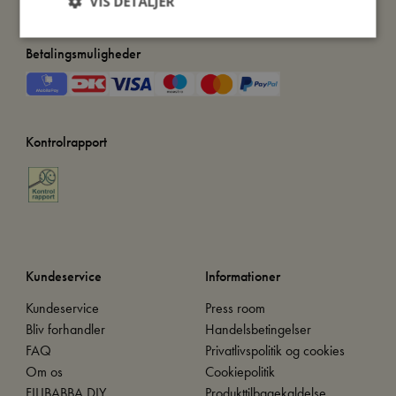
VIS DETALJER
Betalingsmuligheder
Kontrolrapport
Kundeservice
Informationer
Kundeservice
Press room
Bliv forhandler
Handelsbetingelser
FAQ
Privatlivspolitik og cookies
Om os
Cookiepolitik
FILIBABBA DIY
Produkttilbagekaldelse