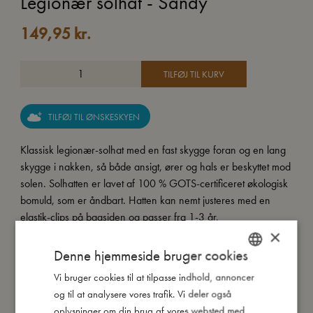
Legionær solhat - Sandy
149,95
kr.
TILFØJ TIL KURV
TILFØJ TIL ØNSKESKYEN
Klassisk legionær-solhat med en fast skygge foran og en lang
skygge i nakken, så både ansigt, ører og hals er beskyttet mod
solen. Solhatten er lavet af 100 % GOTS-certificeret økologisk
bomuld, som er åndbart. Hatten kan nemt justeres med en
elastik-clips på bagsiden og passer fra 1-3 år.
×
Denne hjemmeside bruger cookies
Så stor er jeg
Vi bruger cookies til at tilpasse indhold, annoncer
DANISH
og til at analysere vores trafik. Vi deler også
ENGLISH
oplysninger om din brug af vores websted med