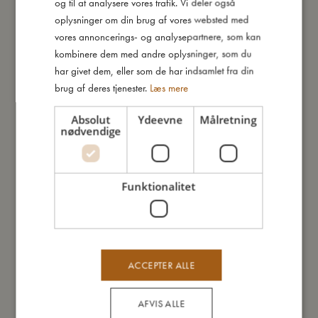
cm.
og til at analysere vores trafik. Vi deler også
ENGLISH
oplysninger om din brug af vores websted med
GERMAN
Kort om mig:
vores annoncerings- og analysepartnere, som kan
- Mål: Dynebetrækket måler 100x140 cm og pudebetrækket
kombinere dem med andre oplysninger, som du
45x40 cm.
har givet dem, eller som de har indsamlet fra din
- Pakket i sød mulepose
brug af deres tjenester.
Læs mere
- Lavet af 100% økologisk bomuld.
Absolut
Ydeevne
Målretning
- GOTS organic certificeret af CERES-0300.
nødvendige
Så stor er jeg
Funktionalitet
Jeg er lavet af
Sådan plejer du mig
ACCEPTER ALLE
AFVIS ALLE
Mine data