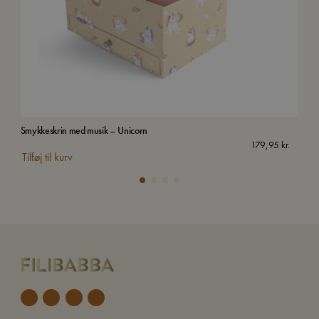
Smykkeskrin med musik – Unicorn
Kuff
179,95
kr.
Tilføj til kurv
Tilf