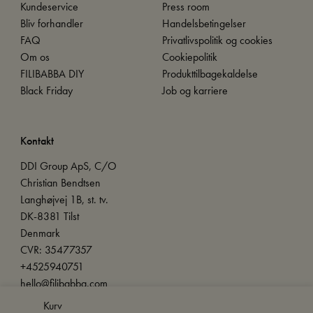
Kundeservice
Press room
Bliv forhandler
Handelsbetingelser
FAQ
Privatlivspolitik og cookies
Om os
Cookiepolitik
FILIBABBA DIY
Produkttilbagekaldelse
Black Friday
Job og karriere
Kontakt
DDI Group ApS, C/O
Christian Bendtsen
Langhøjvej 1B, st. tv.
DK-8381 Tilst
Denmark
CVR: 35477357
+4525940751
hello@filibabba.com
Kurv