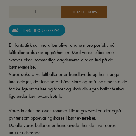
TILFØJ TIL KURV
TILFØJ TIL ØNSKESKYEN
En fantastisk sommeraften bliver endnu mere perfekt, når
luftballoner dukker op på himlen. Med vores luftballoner
svæver disse sommerlige dagdrømme direkte ind på dit
børneværelse.
Vores dekorative luftballoner er håndlavede og har mange
fine detaljer, der fascinerer både store og små. Sammensæt de
forskellige størrelser og farver og skab din egen ballonfestival
lige under børneværelsets loft.
Vores interiør-balloner kommer i flotte gaveæsker, der også
pynter som opbevaringskasse i børneværelset.
Da alle vores balloner er håndlavede, har de hver deres
unikke udseende.