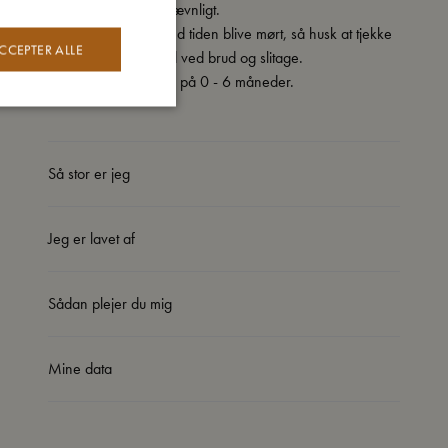
og gør det derefter jævnligt.
Suttehovedet kan med tiden blive mørt, så husk at tjekke
CCEPTER ALLE
sutten og skift den ud ved brud og slitage.
Sutten passer til børn på 0 - 6 måneder.
Så stor er jeg
Jeg er lavet af
Sådan plejer du mig
Mine data