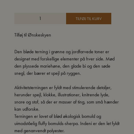
TILFØJ TIL KURV
Tilføj til Ønskeskyen
Den bløde terning i grønne og jordfarvede toner er
designet med forskellige elementer på hver side. Mød
den plyssede mariehøne, den glade bi og den søde
snegl, der bærer et spejl på ryggen.
Aktivitetsterningen er fyldt med stimulerende detaljer,
herunder spejl, klokke, illustrationer, knitrende lyde,
snore og stof, så der er masser af ting, som små hænder
kan udforske.
Terningen er lavet af blød økologisk bomuld og
uimodståelig fluffy bomulds-sherpa. Indeni er den let fyldt
med genanvendt polyester.