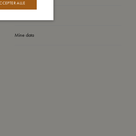
CCEPTER ALLE
Sådan plejer du mig
Mine data