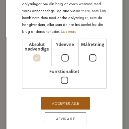
oplysninger om din brug af vores websted med
GERMAN
vores annoncerings- og analysepartnere, som kan
kombinere dem med andre oplysninger, som du
har givet dem, eller som de har indsamlet fra din
Du vil måske også kunne lide
brug af deres tjenester.
Læs mere
Absolut
Ydeevne
Målretning
TILBUD
nødvendige
Funktionalitet
ACCEPTER ALLE
AFVIS ALLE