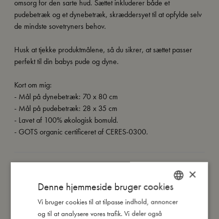
omsorg for den sarte hud. Sættet inkluderer både et
pudebetræk og et dynebetræk, skræddersyet til at opfylde selv
de mindste sovetryners behov.
Husk at tjekke produktmålene, så du sikrer, at sættet passer
perfekt til din babys pude og dyne.
Kort om mig:
- Mål på dynebetræk: 70 x 80 cm
- Mål på pudebetræk: 28 x 35 cm
- Lavet af 100% økologisk bomuld.
- GOTS organic certificeret af CERES-0300.
Så stor er jeg
×
Denne hjemmeside bruger cookies
Mine data
Vi bruger cookies til at tilpasse indhold, annoncer
DANISH
og til at analysere vores trafik. Vi deler også
ENGLISH