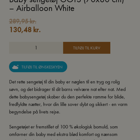
– Airballoon White
289,95
kr.
130,48
kr.
TILFØJ TIL KURV
TILFØJ TIL ØNSKESKYEN
Det rette sengetøj til din baby er nøglen til en tryg og rolig
søvn, og det bidrager til dit barns velvære nat efter nat. Med
dette babysengetøj skaber du den perfekte ramme for blide,
fredfyldte nætter, hvor din lille sover dybt og sikkert - en varm
begyndelse på livets rejse.
Sengetøjet er fremstillet af 100 % økologisk bomuld, som
omfavner din baby med ekstra blød komfort og nænsom