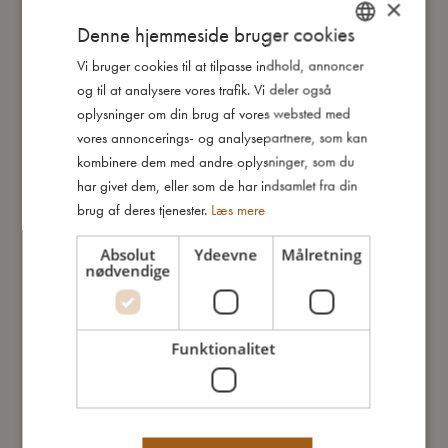
×
Denne hjemmeside bruger cookies
Jeg er lavet af
Vi bruger cookies til at tilpasse indhold, annoncer
DANISH
og til at analysere vores trafik. Vi deler også
Sådan plejer du mig
ENGLISH
oplysninger om din brug af vores websted med
GERMAN
vores annoncerings- og analysepartnere, som kan
kombinere dem med andre oplysninger, som du
Mine data
har givet dem, eller som de har indsamlet fra din
brug af deres tjenester.
Læs mere
Absolut
Ydeevne
Målretning
nødvendige
Du vil måske også kunne lide
Funktionalitet
TILBUD