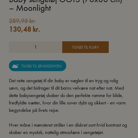
– Moonlight
289,95
kr.
130,48
kr.
TILFØJ TIL KURV
TILFØJ TIL ØNSKESKYEN
Det rette sengetøj til din baby er nøglen til en tryg og rolig
søvn, og det bidrager til dit barns velvære nat efter nat. Med
dette babysengetøj skaber du den perfekte ramme for blide,
fredfyldte nætter, hvor din lille sover dybt og sikkert - en varm
begyndelse på livets rejse.
Hver måne i mønsteret stråler i en diskret sort-hvid kontrast og
skaber en mystisk, nattelig atmosfære i sengetøjet.