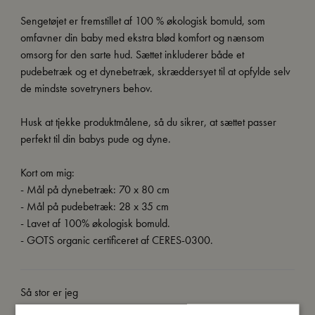
Sengetøjet er fremstillet af 100 % økologisk bomuld, som
omfavner din baby med ekstra blød komfort og nænsom
omsorg for den sarte hud. Sættet inkluderer både et
pudebetræk og et dynebetræk, skræddersyet til at opfylde selv
de mindste sovetryners behov.
Husk at tjekke produktmålene, så du sikrer, at sættet passer
perfekt til din babys pude og dyne.
Kort om mig:
- Mål på dynebetræk: 70 x 80 cm
- Mål på pudebetræk: 28 x 35 cm
- Lavet af 100% økologisk bomuld.
- GOTS organic certificeret af CERES-0300.
Så stor er jeg