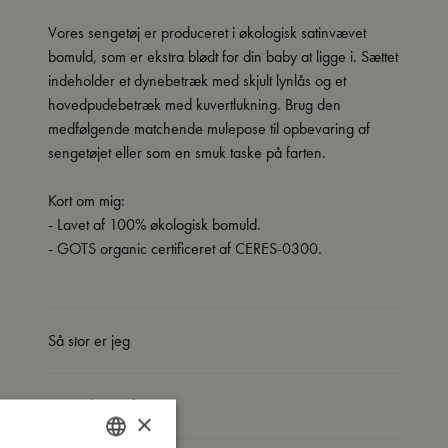
Vores sengetøj er produceret i økologisk satinvævet
bomuld, som er ekstra blødt for din baby at ligge i. Sættet
indeholder et dynebetræk med skjult lynlås og et
hovedpudebetræk med kuvertlukning. Brug den
medfølgende matchende mulepose til opbevaring af
sengetøjet eller som en smuk taske på farten.
Kort om mig:
- Lavet af 100% økologisk bomuld.
- GOTS organic certificeret af CERES-0300.
Så stor er jeg
Jeg er lavet af
×