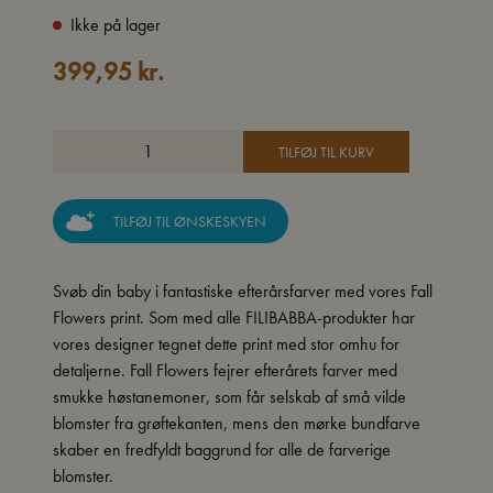
Ikke på lager
399,95
kr.
TILFØJ TIL KURV
TILFØJ TIL ØNSKESKYEN
Svøb din baby i fantastiske efterårsfarver med vores Fall
Flowers print. Som med alle FILIBABBA-produkter har
vores designer tegnet dette print med stor omhu for
detaljerne. Fall Flowers fejrer efterårets farver med
smukke høstanemoner, som får selskab af små vilde
blomster fra grøftekanten, mens den mørke bundfarve
skaber en fredfyldt baggrund for alle de farverige
blomster.