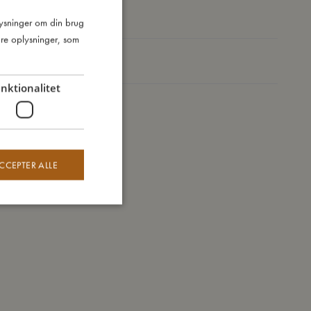
Sådan plejer du mig
plysninger om din brug
DANISH
re oplysninger, som
ENGLISH
Mine data
GERMAN
nktionalitet
CCEPTER ALLE