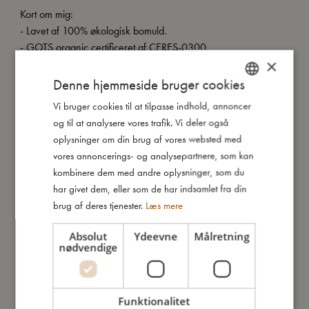
Kort om mig:
- Lavet af 100% økologisk bomuld.
- GOTS organic certificeret af CERES-0300.
×
Denne hjemmeside bruger cookies
Så stor er jeg
Vi bruger cookies til at tilpasse indhold, annoncer
DANISH
og til at analysere vores trafik. Vi deler også
ENGLISH
oplysninger om din brug af vores websted med
Jeg er lavet af
GERMAN
vores annoncerings- og analysepartnere, som kan
kombinere dem med andre oplysninger, som du
Sådan plejer du mig
har givet dem, eller som de har indsamlet fra din
brug af deres tjenester.
Læs mere
Mine data
Absolut
Ydeevne
Målretning
nødvendige
Funktionalitet