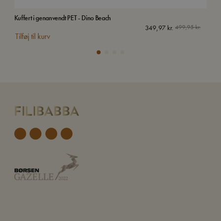
Kuffert i genanvendt PET - Dino Beach
Org
349,97
kr.
499,95
kr.
Tilføj til kurv
Tilf