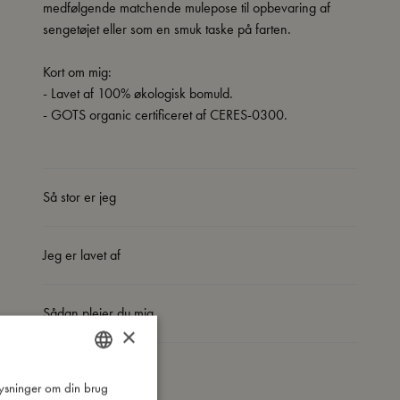
medfølgende matchende mulepose til opbevaring af
sengetøjet eller som en smuk taske på farten.
Kort om mig:
- Lavet af 100% økologisk bomuld.
- GOTS organic certificeret af CERES-0300.
Så stor er jeg
Jeg er lavet af
Sådan plejer du mig
×
Mine data
plysninger om din brug
DANISH