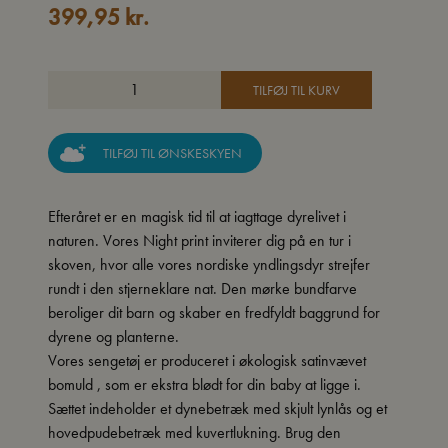
399,95
kr.
TILFØJ TIL KURV
TILFØJ TIL ØNSKESKYEN
Efteråret er en magisk tid til at iagttage dyrelivet i
naturen. Vores Night print inviterer dig på en tur i
skoven, hvor alle vores nordiske yndlingsdyr strejfer
rundt i den stjerneklare nat. Den mørke bundfarve
beroliger dit barn og skaber en fredfyldt baggrund for
dyrene og planterne.
Vores sengetøj er produceret i økologisk satinvævet
bomuld , som er ekstra blødt for din baby at ligge i.
Sættet indeholder et dynebetræk med skjult lynlås og et
hovedpudebetræk med kuvertlukning. Brug den