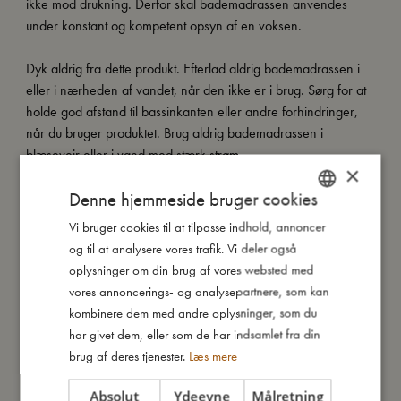
ikke mod drukning. Derfor skal bademadrassen anvendes
under konstant og kompetent opsyn af en voksen.
Dyk aldrig fra dette produkt. Efterlad aldrig bademadrassen i
eller i nærheden af vandet, når den ikke er i brug. Sørg for at
holde god afstand til bassinkanten eller andre forhindringer,
når du bruger produktet. Brug aldrig bademadrassen i
blæsevejr eller i vand med stærk strøm.
×
Denne hjemmeside bruger cookies
Alle vores bademadrasser er grundigt testet og godkendt i
henhold til den europæiske standard EN-71 samt CE-
Vi bruger cookies til at tilpasse indhold, annoncer
DANISH
mærkede.
og til at analysere vores trafik. Vi deler også
ENGLISH
oplysninger om din brug af vores websted med
GERMAN
vores annoncerings- og analysepartnere, som kan
Så stor er jeg
kombinere dem med andre oplysninger, som du
har givet dem, eller som de har indsamlet fra din
brug af deres tjenester.
Læs mere
Jeg er lavet af
Absolut
Ydeevne
Målretning