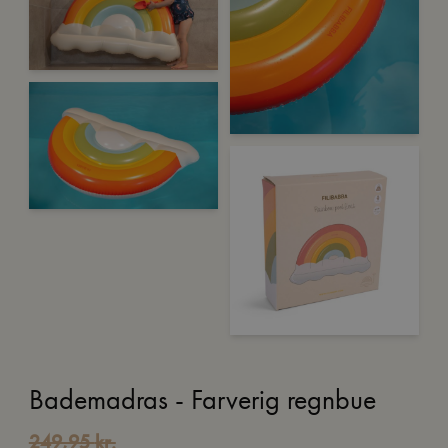
Bademadras - Farverig regnbue
249,95
kr.