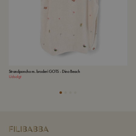
Strandponcho m. broderi GOTS - Dino Beach
Bro
Udsolgt
Tilf