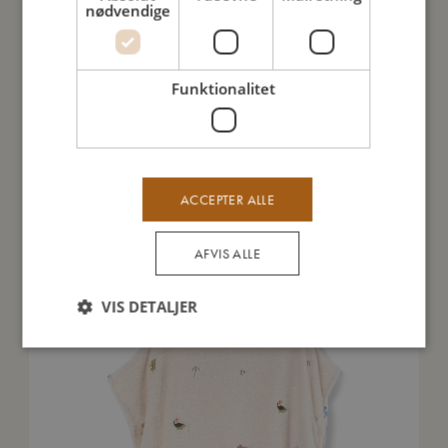
nødvendige
Sådan plejer du mig
Funktionalitet
Mine data
ACCEPTER ALLE
Du vil måske også kunne lide
AFVIS ALLE
VIS DETALJER