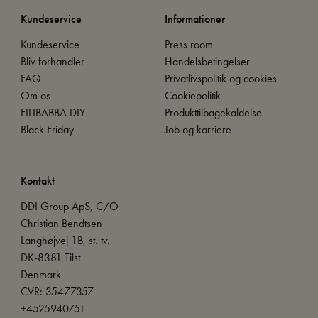
Kundeservice
Informationer
Kundeservice
Press room
Bliv forhandler
Handelsbetingelser
FAQ
Privatlivspolitik og cookies
Om os
Cookiepolitik
FILIBABBA DIY
Produkttilbagekaldelse
Black Friday
Job og karriere
Kontakt
DDI Group ApS, C/O
Christian Bendtsen
Langhøjvej 1B, st. tv.
DK-8381 Tilst
Denmark
CVR: 35477357
+4525940751