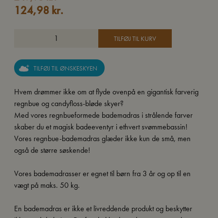
124,98
kr.
TILFØJ TIL KURV
TILFØJ TIL ØNSKESKYEN
Hvem drømmer ikke om at flyde ovenpå en gigantisk farverig
regnbue og candyfloss-bløde skyer?
Med vores regnbueformede bademadras i strålende farver
skaber du et magisk badeeventyr i ethvert svømmebassin!
Vores regnbue-bademadras glæder ikke kun de små, men
også de større søskende!
Vores bademadrasser er egnet til børn fra 3 år og op til en
vægt på maks. 50 kg.
En bademadras er ikke et livreddende produkt og beskytter