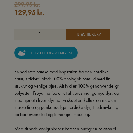
Den
Den
299,95
kr.
129,95
kr.
oprindelige
aktuelle
pris
pris
var:
er:
TILFØJ TIL KURV
299,95 kr..
129,95 kr..
TILFØJ TIL ØNSKESKYEN
En sød ræv bamse med inspiration fra den nordiske
natur, strikket i blødt 100% økologisk bomuld med fin
struktur og venlige øjne. Alt fyld er 100% genanvendeligt
polyester. Freya the fox er et af vores mange nye dyr, og
med hjertet i hvert dyr har vi skabt en kollektion med en
masse fine og genkendelige nordiske dyr, til udsmykning
på børneværelset og til mange timers leg.
Med sit søde ansigt skaber bamsen hurtigt en relation til