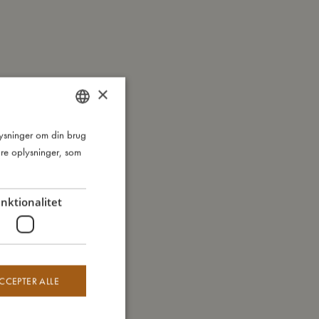
×
plysninger om din brug
DANISH
re oplysninger, som
ENGLISH
GERMAN
nktionalitet
CCEPTER ALLE