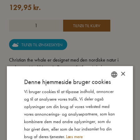
129,95
kr.
TILFØJ TIL KURV
TILFØJ TIL ØNSKESKYEN
Christian the whale er designet med den nordiske natur i
tankerne. Med hjertet i alle vores dyr har vi skabt en
×
kollektion, der indeholder en masse dejlige og genkendelige
Denne hjemmeside bruger cookies
nordiske dyr til udsmykning på børneværelset og til mange
timers leg.
Vi bruger cookies til at tilpasse indhold, annoncer
DANISH
og til at analysere vores trafik. Vi deler også
ENGLISH
oplysninger om din brug af vores websted med
Christian the whale er en sød håndlavet hval som er
GERMAN
vores annoncerings- og analysepartnere, som kan
produceret i 100% naturgummi. Med sine søde øjne skaber
kombinere dem med andre oplysninger, som du
den hurtigt en relation til barnet og den buede hale giver et
har givet dem, eller som de har indsamlet fra din
godt greb for selv helt små hænder. På overfladen af finnerne
brug af deres tjenester.
Læs mere