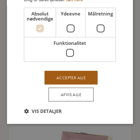
Absolut
Ydeevne
Målretning
Jeg er lavet af
nødvendige
Sådan plejer du mig
Funktionalitet
Mine data
ACCEPTER ALLE
AFVIS ALLE
Du vil måske også kunne lide
VIS DETALJER