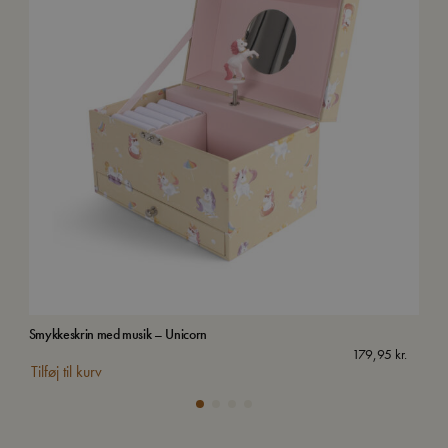
Smykkeskrin med musik – Unicorn
Van
Uds
179,95
kr.
Tilføj til kurv