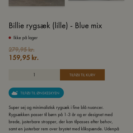
Billie rygsæk (lille) - Blue mix
Ikke på lager
Den
Den
279,95
kr.
159,95
kr.
oprindelige
aktuelle
pris
pris
var:
er:
TILFØJ TIL KURV
279,95 kr..
159,95 kr..
TILFØJ TIL ØNSKESKYEN
Super sej og minimalistisk rygsæk i fine blå nuancer.
Rygsækken passer til børn på 1-3 år og er designet med
brede, justerbare stropper, der kan tilpasses efter behov,
samt en justerbar rem over brystet med klikspænde. Udenpå