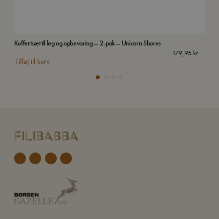
Kuffertsæt til leg og opbevaring – 2-pak – Unicorn Shores
Str
Uds
179,95
kr.
Tilføj til kurv