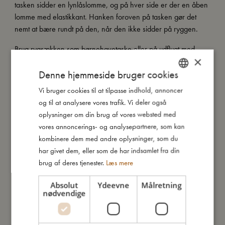
tasken sidder en lynlåslomme, og på hver side er der en åben
lomme med elastikkant. Hanken foroven på tasken gør det
nemt at bære rundt på den, når den ikke sidder på ryggen.
Brug rygsækken som børnehavetaske eller på udflugt med
×
yndlingslegetøjet.
Denne hjemmeside bruger cookies
Vi bruger cookies til at tilpasse indhold, annoncer
DANISH
Så stor er jeg
og til at analysere vores trafik. Vi deler også
ENGLISH
oplysninger om din brug af vores websted med
GERMAN
vores annoncerings- og analysepartnere, som kan
Jeg er lavet af
kombinere dem med andre oplysninger, som du
har givet dem, eller som de har indsamlet fra din
brug af deres tjenester.
Læs mere
Sådan plejer du mig
Absolut
Ydeevne
Målretning
nødvendige
Mine data