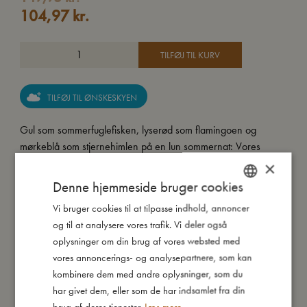
104,97
kr.
TILFØJ TIL KURV
TILFØJ TIL ØNSKESKYEN
Gul som sommerfuglefisken, lyserød som flamingoen og
mørkeblå som stjernehimlen på en lun sommernat: Vores
børnesolbriller er designet som en hyldest til sommeren.
×
Denne hjemmeside bruger cookies
Fremstillet i genanvendt plast fra havet og med en fantastisk
Vi bruger cookies til at tilpasse indhold, annoncer
DANISH
pasform er vores solbriller blide mod barnets hud og sidder
og til at analysere vores trafik. Vi deler også
blødt på den lille næse. Det lækre, let oversized design fås i
ENGLISH
oplysninger om din brug af vores websted med
seks sommerlige yndlingsfarver og fire skønne neutrale
GERMAN
vores annoncerings- og analysepartnere, som kan
nuancer, som matcher dit barns yndlingstøj. Materialet er
kombinere dem med andre oplysninger, som du
fleksibelt, hvilket gør designet holdbart og nemt at håndtere for
har givet dem, eller som de har indsamlet fra din
dit barn. Samtidig yder kategori 3 kvalitetsglas med UV400-
brug af deres tjenester.
Læs mere