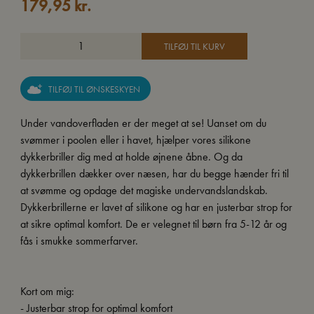
179,95
kr.
TILFØJ TIL KURV
TILFØJ TIL ØNSKESKYEN
Under vandoverfladen er der meget at se! Uanset om du
svømmer i poolen eller i havet, hjælper vores silikone
dykkerbriller dig med at holde øjnene åbne. Og da
dykkerbrillen dækker over næsen, har du begge hænder fri til
at svømme og opdage det magiske undervandslandskab.
Dykkerbrillerne er lavet af silikone og har en justerbar strop for
at sikre optimal komfort. De er velegnet til børn fra 5-12 år og
fås i smukke sommerfarver.
Kort om mig:
- Justerbar strop for optimal komfort