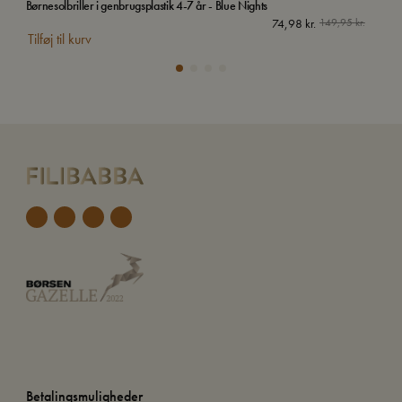
Børnesolbriller i genbrugsplastik 4-7 år - Blue Nights
Str
Uds
74,98
kr.
149,95
kr.
Tilføj til kurv
Betalingsmuligheder