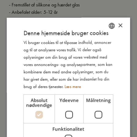
- Fremstillet af silikone og hærdet glas
- Anbefalet alder: 5-12 år
×
Denne hjemmeside bruger cookies
Så stor er jeg
Vi bruger cookies til at tilpasse indhold, annoncer
DANISH
og til at analysere vores trafik. Vi deler også
ENGLISH
Jeg er lavet af
oplysninger om din brug af vores websted med
GERMAN
vores annoncerings- og analysepartnere, som kan
kombinere dem med andre oplysninger, som du
Sådan plejer du mig
har givet dem, eller som de har indsamlet fra din
brug af deres tjenester.
Læs mere
Mine data
Absolut
Ydeevne
Målretning
nødvendige
Funktionalitet
Du vil måske også kunne lide