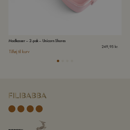
Madkasser – 2-pak – Unicorn Shores
Gul
249,95
kr.
Tilføj til kurv
Tilf