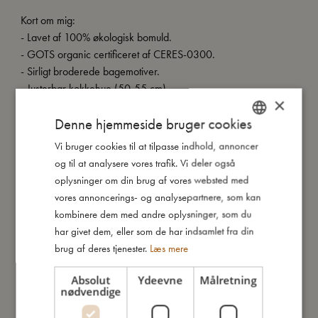
Kort om mig:
- Lavet af 100% økologisk bomuld.
- GOTS organic certificeret af CERES-0300.
- Sirligt broderede bagemotiver.
- Justerbar kokkehue (50-55 cm).
×
- Forklæde med praktisk burrebåndslukning.
Denne hjemmeside bruger cookies
- Egnet fra: 3 år.
Vi bruger cookies til at tilpasse indhold, annoncer
DANISH
og til at analysere vores trafik. Vi deler også
ENGLISH
Så stor er jeg
oplysninger om din brug af vores websted med
GERMAN
vores annoncerings- og analysepartnere, som kan
kombinere dem med andre oplysninger, som du
Jeg er lavet af
har givet dem, eller som de har indsamlet fra din
brug af deres tjenester.
Læs mere
Sådan plejer du mig
Absolut
Ydeevne
Målretning
nødvendige
Mine data