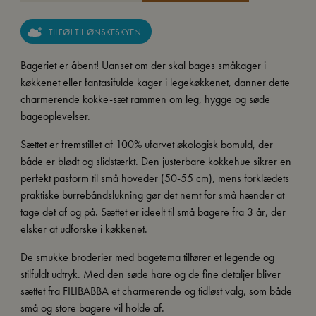
TILFØJ TIL ØNSKESKYEN
Bageriet er åbent! Uanset om der skal bages småkager i
køkkenet eller fantasifulde kager i legekøkkenet, danner dette
charmerende kokke-sæt rammen om leg, hygge og søde
bageoplevelser.
Sættet er fremstillet af 100% ufarvet økologisk bomuld, der
både er blødt og slidstærkt. Den justerbare kokkehue sikrer en
perfekt pasform til små hoveder (50-55 cm), mens forklædets
praktiske burrebåndslukning gør det nemt for små hænder at
tage det af og på. Sættet er ideelt til små bagere fra 3 år, der
elsker at udforske i køkkenet.
De smukke broderier med bagetema tilfører et legende og
stilfuldt udtryk. Med den søde hare og de fine detaljer bliver
sættet fra FILIBABBA et charmerende og tidløst valg, som både
små og store bagere vil holde af.