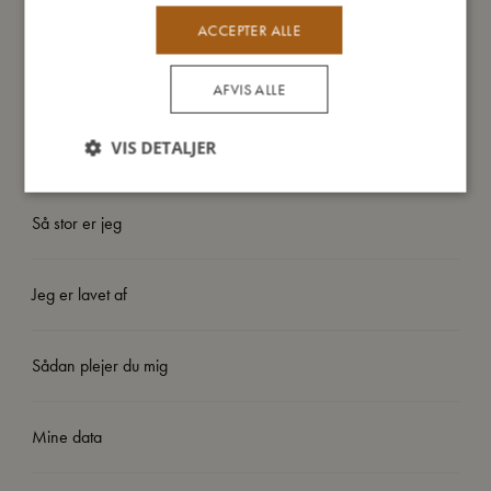
- Fremstillet af 100% LFGB-certificeret, fødevaregodkendt
ACCEPTER ALLE
silikone.
- Fleksibelt materiale gør det nemt at få portionerne ud.
- Tætsluttende låg holder maden frisk.
AFVIS ALLE
- Egnet til fryser, opvaskemaskine og mikroovn (låget skal
fjernes).
VIS DETALJER
Så stor er jeg
Jeg er lavet af
Sådan plejer du mig
Mine data