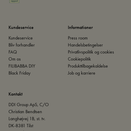
Kundeservice
Informationer
Kundeservice
Press room
Bliv forhandler
Handelsbetingelser
FAQ
Privatlivspolitik og cookies
Om os
Cookiepolitik
FILIBABBA DIY
Produkttilbagekaldelse
Black Friday
Job og karriere
Kontakt
DDI Group ApS, C/O
Christian Bendtsen
Langhøjvej 1B, st. tv.
DK-8381 Tilst