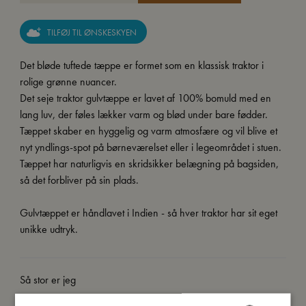
TILFØJ TIL ØNSKESKYEN
Det bløde tuftede tæppe er formet som en klassisk traktor i
rolige grønne nuancer.
Det seje traktor gulvtæppe er lavet af 100% bomuld med en
lang luv, der føles lækker varm og blød under bare fødder.
Tæppet skaber en hyggelig og varm atmosfære og vil blive et
nyt yndlings-spot på børneværelset eller i legeområdet i stuen.
Tæppet har naturligvis en skridsikker belægning på bagsiden,
så det forbliver på sin plads.
Gulvtæppet er håndlavet i Indien - så hver traktor har sit eget
unikke udtryk.
Så stor er jeg