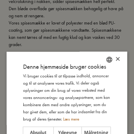
velcrolukning i nakken, sidder spisesmækken helt perfekt.
Den bløde overflade gør spisesmækken behagelig at have på
og nem at rengøre.
Vores spisesmække er lavet af polyester med en blød PU-
coating, som gør spisesmækkene vandtætte. Spisesmækkene
kan nemt tørres af med en fugtig klud og kan vaskes ved 30
grader.
×
Kort om mig:
Denne hjemmeside bruger cookies
- Onesize, passer cirka fra 6 måneder til 2 år.
- Kan maskinvaskes ved 30 grader.
Vi bruger cookies til at tilpasse indhold, annoncer
DANISH
- Vandtæt.
og til at analysere vores trafik. Vi deler også
ENGLISH
oplysninger om din brug af vores websted med
GERMAN
vores annoncerings- og analysepartnere, som kan
Så stor er jeg
kombinere dem med andre oplysninger, som du
har givet dem, eller som de har indsamlet fra din
brug af deres tjenester.
Læs mere
Jeg er lavet af
Absolut
Ydeevne
Målretning