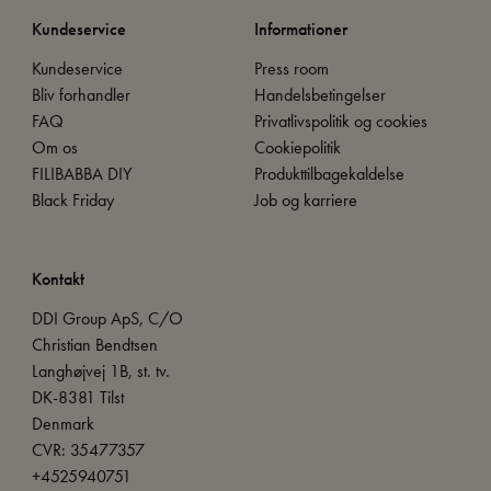
Kundeservice
Informationer
Kundeservice
Press room
Bliv forhandler
Handelsbetingelser
FAQ
Privatlivspolitik og cookies
Om os
Cookiepolitik
FILIBABBA DIY
Produkttilbagekaldelse
Black Friday
Job og karriere
Kontakt
DDI Group ApS, C/O
Christian Bendtsen
Langhøjvej 1B, st. tv.
DK-8381 Tilst
Denmark
CVR: 35477357
+4525940751