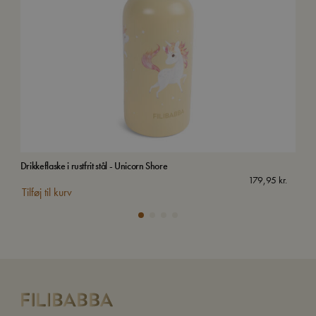
Drikkeflaske i rustfrit stål - Unicorn Shore
Drik
179,95
kr.
Tilføj til kurv
Tilf