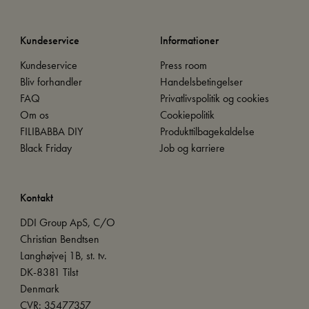
Kundeservice
Informationer
Kundeservice
Press room
Bliv forhandler
Handelsbetingelser
FAQ
Privatlivspolitik og cookies
Om os
Cookiepolitik
FILIBABBA DIY
Produkttilbagekaldelse
Black Friday
Job og karriere
Kontakt
DDI Group ApS, C/O
Christian Bendtsen
Langhøjvej 1B, st. tv.
DK-8381 Tilst
Denmark
CVR: 35477357