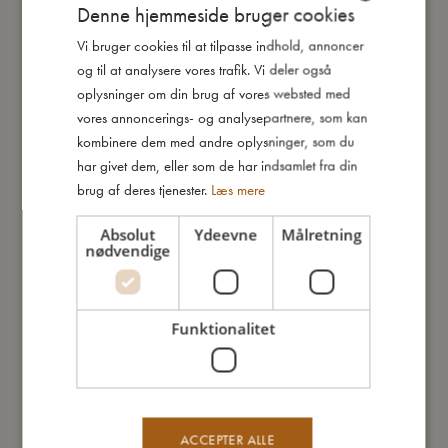
Denne hjemmeside bruger cookies
TILFØJ TIL KURV
Vi bruger cookies til at tilpasse indhold, annoncer
DANISH
og til at analysere vores trafik. Vi deler også
ENGLISH
oplysninger om din brug af vores websted med
TILFØJ TIL ØNSKESKYEN
GERMAN
vores annoncerings- og analysepartnere, som kan
kombinere dem med andre oplysninger, som du
Isa grab ball er designet med henblik på motorisk udvikling.
har givet dem, eller som de har indsamlet fra din
Med hjertet i alle vores produkter har vi skabt en bold-
brug af deres tjenester.
Læs mere
kollektion med taktile overflader, gode egenskaber og i fine
farvenuancer.
Absolut
Ydeevne
Målretning
nødvendige
Isa grab ball er produceret i 100% naturgummi og er med til at
stimulere barnets motorik og gribereflekser. Med en fin mild
klokkelyd indeni stimulerer den også barnets høresans. På
Funktionalitet
overfladen er der produceret små dupper, som giver et godt
greb for selv helt små hænder, samtidig er alle kanter bløde,
så de kan hjælpe på ømme gummer og er samtidig
stimulerende for den taktile sans. Fantastisk produkt til at udvikle
barnets finmotorik.
ACCEPTER ALLE