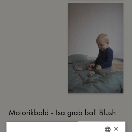
Motorikbold - Isa grab ball Blush
149,95
kr.
×