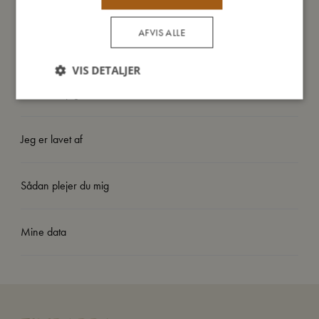
Da bolden er produceret i 100% naturgummi, kan udtrykket
AFVIS ALLE
variere en smule fra billedet.
VIS DETALJER
Så stor er jeg
Jeg er lavet af
Sådan plejer du mig
Mine data