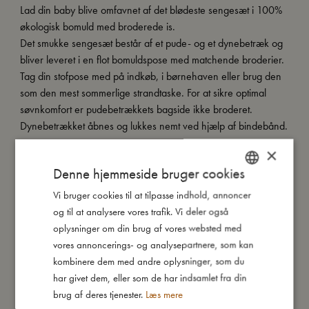
Lad din baby blive omfavnet af det blødeste sengesæt i 100%
økologisk bomuld med broderede is.
Det smukke sengesæt består af et pude- og et dynebetræk og
bliver leveret i en flot bomuldspose med matchende broderier.
Tag din stofpose med på indkøb, i børnehaven eller brug den
som den mest sommerlige strandtaske. For at sikre optimal
søvnkomfort er pudebetrækkets bagside ikke broderet.
Dynebetrækket åbnes og lukkes nemt ved hjælp af bindebånd.
×
Kort om mig:
Denne hjemmeside bruger cookies
- Lavet af 100% økologisk bomuld.
- GOTS organic certificeret af CERES-0300.
Vi bruger cookies til at tilpasse indhold, annoncer
DANISH
- Pudebetræk: 40 x 45 cm
og til at analysere vores trafik. Vi deler også
ENGLISH
- Dynebetræk: 100 x 140 cm
oplysninger om din brug af vores websted med
GERMAN
vores annoncerings- og analysepartnere, som kan
kombinere dem med andre oplysninger, som du
Så stor er jeg
har givet dem, eller som de har indsamlet fra din
brug af deres tjenester.
Læs mere