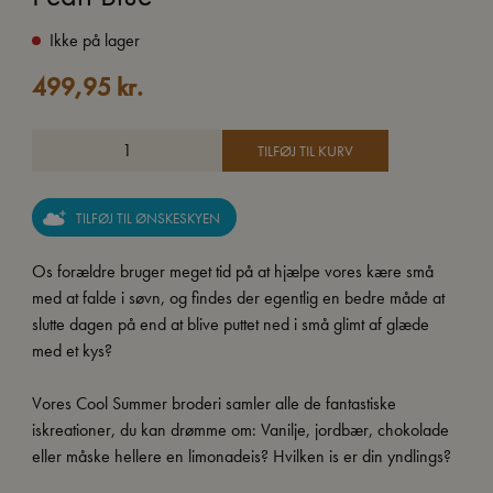
Ikke på lager
499,95
kr.
TILFØJ TIL KURV
TILFØJ TIL ØNSKESKYEN
Os forældre bruger meget tid på at hjælpe vores kære små
med at falde i søvn, og findes der egentlig en bedre måde at
slutte dagen på end at blive puttet ned i små glimt af glæde
med et kys?
Vores Cool Summer broderi samler alle de fantastiske
iskreationer, du kan drømme om: Vanilje, jordbær, chokolade
eller måske hellere en limonadeis? Hvilken is er din yndlings?