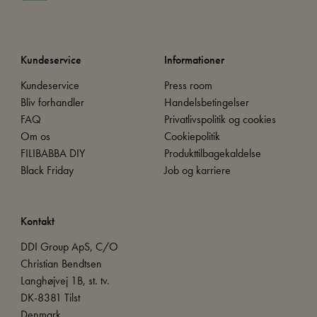
Kundeservice
Informationer
Kundeservice
Press room
Bliv forhandler
Handelsbetingelser
FAQ
Privatlivspolitik og cookies
Om os
Cookiepolitik
FILIBABBA DIY
Produkttilbagekaldelse
Black Friday
Job og karriere
Kontakt
DDI Group ApS, C/O
Christian Bendtsen
Langhøjvej 1B, st. tv.
DK-8381 Tilst
Denmark