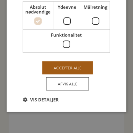
Jeg er lavet af
Absolut
Ydeevne
Målretning
nødvendige
Sådan plejer du mig
Funktionalitet
Mine data
ACCEPTER ALLE
Du vil måske også kunne lide
AFVIS ALLE
VIS DETALJER