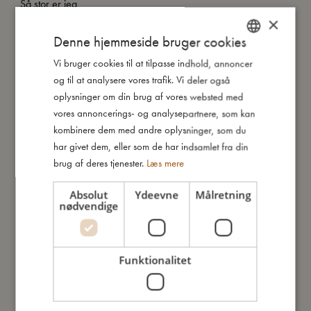
Så stor er jeg
×
Denne hjemmeside bruger cookies
Jeg er lavet af
Vi bruger cookies til at tilpasse indhold, annoncer
DANISH
og til at analysere vores trafik. Vi deler også
ENGLISH
Sådan plejer du mig
oplysninger om din brug af vores websted med
GERMAN
vores annoncerings- og analysepartnere, som kan
kombinere dem med andre oplysninger, som du
Mine data
har givet dem, eller som de har indsamlet fra din
brug af deres tjenester.
Læs mere
Absolut
Ydeevne
Målretning
nødvendige
Du vil måske også kunne lide
Funktionalitet
TILBUD