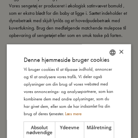
Vores sengetøj er produceret i økologisk satinvævet bomuld ,
som er ekstra blødt for din baby at ligge i. Sættet indeholder et
dynebetræk med skjult lynlås og et hovedpudebetræk med
kuvertlukning. Brug den medfølgende matchende mulepose til
opbevaring af sengetøjet eller som en smuk taske på farten.
×
Kort om mig:
- Lavet af 100% økologisk bomuld.
Denne hjemmeside bruger cookies
- GOTS organic certificeret af CERES-0300.
Vi bruger cookies til at tilpasse indhold, annoncer
DANISH
og til at analysere vores trafik. Vi deler også
ENGLISH
oplysninger om din brug af vores websted med
Så stor er jeg
GERMAN
vores annoncerings- og analysepartnere, som kan
kombinere dem med andre oplysninger, som du
har givet dem, eller som de har indsamlet fra din
Jeg er lavet af
brug af deres tjenester.
Læs mere
Absolut
Ydeevne
Målretning
Sådan plejer du mig
nødvendige