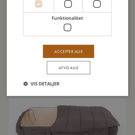
Mine data
Funktionalitet
Du vil måske også kunne lide
ACCEPTER ALLE
AFVIS ALLE
VIS DETALJER