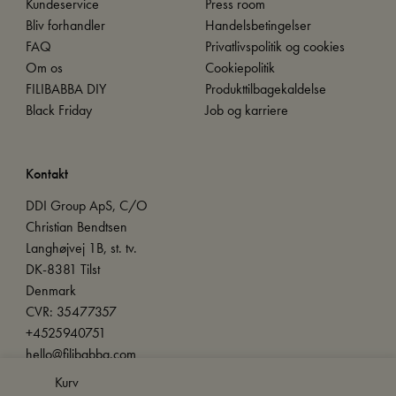
Kundeservice
Press room
Bliv forhandler
Handelsbetingelser
FAQ
Privatlivspolitik og cookies
Om os
Cookiepolitik
FILIBABBA DIY
Produkttilbagekaldelse
Black Friday
Job og karriere
Kontakt
DDI Group ApS, C/O
Christian Bendtsen
Langhøjvej 1B, st. tv.
DK-8381 Tilst
Denmark
CVR: 35477357
+4525940751
hello@filibabba.com
Kurv