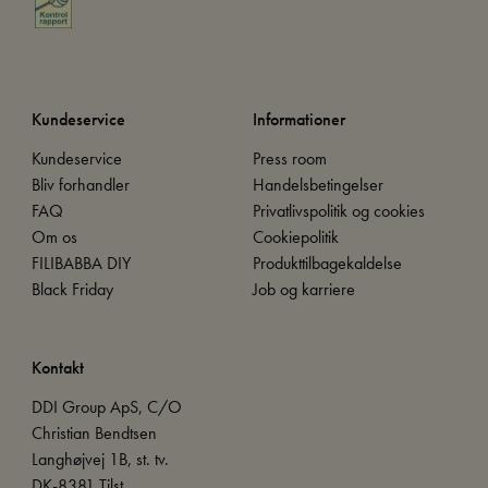
Kundeservice
Informationer
Kundeservice
Press room
Bliv forhandler
Handelsbetingelser
FAQ
Privatlivspolitik og cookies
Om os
Cookiepolitik
FILIBABBA DIY
Produkttilbagekaldelse
Black Friday
Job og karriere
Kontakt
DDI Group ApS, C/O
Christian Bendtsen
Langhøjvej 1B, st. tv.
DK-8381 Tilst