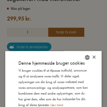
Ikke på lager
299,95
kr.
TILFØJ TIL KURV
TILFØJ TIL ØNSKESKYEN
×
Lad os spille alle vores yndlingssange!
Denne hjemmeside bruger cookies
Med denne fine legekuffert med instrumenter kan dit barn
udforske lyde og rytmer, samtidig med at det udvikler sin
Vi bruger cookies til at tilpasse indhold, annoncer
DANISH
finmotorik. Kufferten indeholder tre instrumenter: Castagnet,
og til at analysere vores trafik. Vi deler også
ENGLISH
maracas og tamburin. Instrumenterne er lavet lavet i poppel-
oplysninger om din brug af vores websted med
GERMAN
og bøgetræ og udsmykket med de sødeste illustrationer af
vores annoncerings- og analysepartnere, som kan
egern samt elementer fra naturen. Ydersiden af kufferten er
kombinere dem med andre oplysninger, som du
udsmykket med det fine print Chestnuts med farverige
har givet dem, eller som de har indsamlet fra din
kastanjeblade. Den praktiske kuffert gør det nemt at tage sættet
brug af deres tjenester.
Læs mere