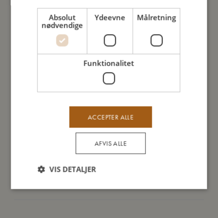
med på tur og gør oprydningen til en leg, når koncerten er
Absolut
Ydeevne
Målretning
forbi.
nødvendige
Dette sæt er grundigt testet og godkendt efter den europæiske
sikkerhedsstandard for legetøj; EN71.
Funktionalitet
Så stor er jeg
ACCEPTER ALLE
Jeg er lavet af
AFVIS ALLE
Sådan plejer du mig
VIS DETALJER
Mine data