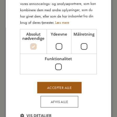
GERMAN
vores annoncerings- og analysepartnere, som kan
Kort om mig:
kombinere dem med andre oplysninger, som du
- Smart vand-tusch sørger for mindre rod.
har givet dem, eller som de har indsamlet fra din
- Perfekt krea-legetøj på farten.
brug af deres tjenester.
Læs mere
- 6 robuste papsider med fine illustrationer.
Absolut
Ydeevne
Målretning
nødvendige
Så stor er jeg
Funktionalitet
Jeg er lavet af
Sådan plejer du mig
ACCEPTER ALLE
Mine data
AFVIS ALLE
VIS DETALJER