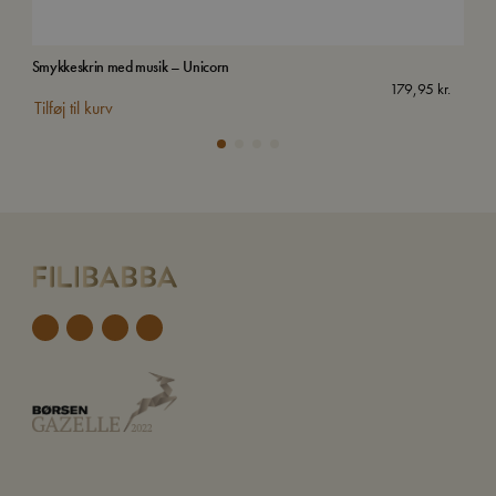
Smykkeskrin med musik – Unicorn
Van
179,95
kr.
Tilføj til kurv
Tilf