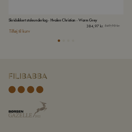
Skridsikkert stoleunderlag - Hvalen Christian - Warm Grey
Skri
384,97
kr.
549,95
kr.
Tilføj til kurv
Tilf