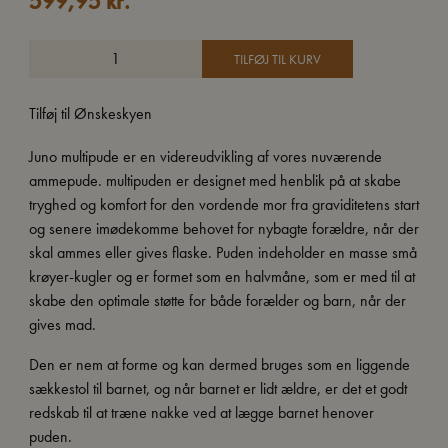
599,95
kr.
TILFØJ TIL KURV
Tilføj til Ønskeskyen
Juno multipude er en videreudvikling af vores nuværende
ammepude. multipuden er designet med henblik på at skabe
tryghed og komfort for den vordende mor fra graviditetens start
og senere imødekomme behovet for nybagte forældre, når der
skal ammes eller gives flaske. Puden indeholder en masse små
krøyer-kugler og er formet som en halvmåne, som er med til at
skabe den optimale støtte for både forælder og barn, når der
gives mad.
Den er nem at forme og kan dermed bruges som en liggende
sækkestol til barnet, og når barnet er lidt ældre, er det et godt
redskab til at træne nakke ved at lægge barnet henover
puden.