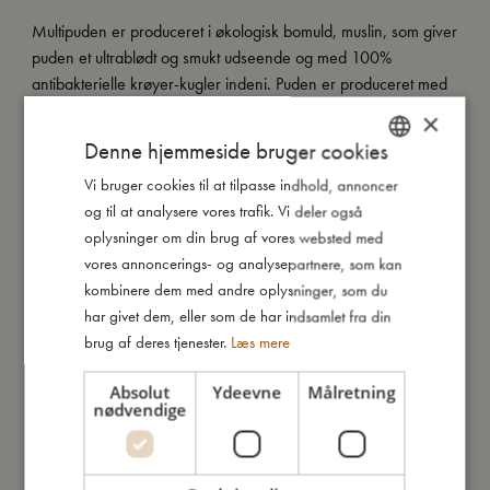
Multipuden er produceret i økologisk bomuld, muslin, som giver
puden et ultrablødt og smukt udseende og med 100%
antibakterielle krøyer-kugler indeni. Puden er produceret med
YKK lynlås, som gør betrækket vaskbart.
×
Denne hjemmeside bruger cookies
Vi bruger cookies til at tilpasse indhold, annoncer
DANISH
Så stor er jeg
og til at analysere vores trafik. Vi deler også
ENGLISH
oplysninger om din brug af vores websted med
GERMAN
Jeg er lavet af
vores annoncerings- og analysepartnere, som kan
kombinere dem med andre oplysninger, som du
har givet dem, eller som de har indsamlet fra din
Sådan plejer du mig
brug af deres tjenester.
Læs mere
Absolut
Ydeevne
Målretning
Mine data
nødvendige