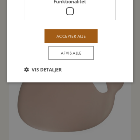
Funktionalitet
Du vil måske også kunne lide
ACCEPTER ALLE
TILBUD
AFVIS ALLE
VIS DETALJER