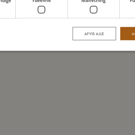
ndige
Ydeevne
Målretning
Fu
AFVIS ALLE
A