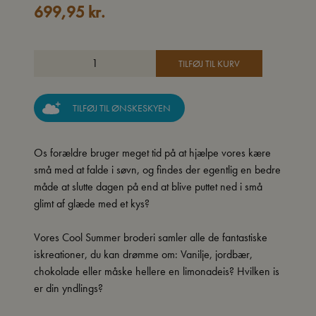
699,95
kr.
TILFØJ TIL KURV
TILFØJ TIL ØNSKESKYEN
Os forældre bruger meget tid på at hjælpe vores kære
små med at falde i søvn, og findes der egentlig en bedre
måde at slutte dagen på end at blive puttet ned i små
glimt af glæde med et kys?
Vores Cool Summer broderi samler alle de fantastiske
iskreationer, du kan drømme om: Vanilje, jordbær,
chokolade eller måske hellere en limonadeis? Hvilken is
er din yndlings?