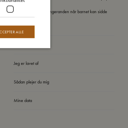
nktionalitet
ADVARSEL! Fjern sengeranden når barnet kan sidde
uden hjælp.
CCEPTER ALLE
Så stor er jeg
Jeg er lavet af
Sådan plejer du mig
Mine data