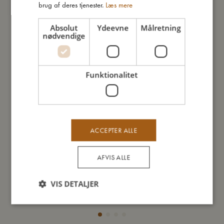
brug af deres tjenester.
Læs mere
Absolut
Ydeevne
Målretning
nødvendige
Funktionalitet
ACCEPTER ALLE
AFVIS ALLE
Frida Swift Lift 2.0 - Grey
Sen
VIS DETALJER
1.099,95
kr.
Tilføj til kurv
Tilf