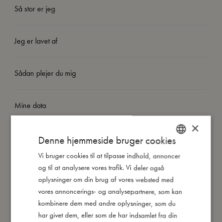
Så stor er jeg
Jeg er lavet af
Sådan plejer du mig
Mine data
×
Denne hjemmeside bruger cookies
Vi bruger cookies til at tilpasse indhold, annoncer
DANISH
og til at analysere vores trafik. Vi deler også
Du vil måske også kunne lide
ENGLISH
oplysninger om din brug af vores websted med
GERMAN
vores annoncerings- og analysepartnere, som kan
kombinere dem med andre oplysninger, som du
har givet dem, eller som de har indsamlet fra din