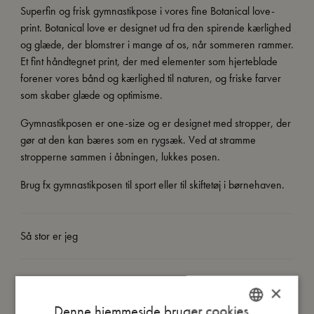
Superfin og frisk gymnastikpose i vores fine Botanical love-
print. Botanical love er designet ud fra den spirende kærlighed
og glæde, der blomstrer i mange af os, når sommeren rammer.
Et fint håndtegnet print, der med elementer som hjerteblade
forener vores bånd og kærlighed til naturen, og friske farver
som skaber glæde og optimisme.
Gymnastikposen er one-size og er designet med stropper, der
gør at den kan bæres som en rygsæk. Ved at stramme
stropperne sammen i åbningen, lukkes posen.
Brug fx gymnastikposen til sport eller til skiftetøj i børnehaven.
Så stor er jeg
Jeg er lavet af
×
Denne hjemmeside bruger cookies