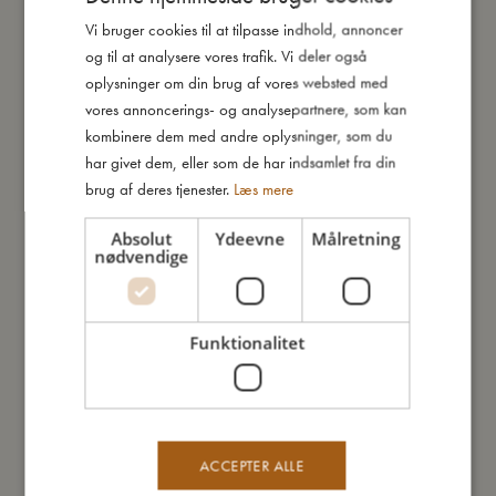
Sådan plejer du mig
Vi bruger cookies til at tilpasse indhold, annoncer
DANISH
og til at analysere vores trafik. Vi deler også
ENGLISH
oplysninger om din brug af vores websted med
Mine data
GERMAN
vores annoncerings- og analysepartnere, som kan
kombinere dem med andre oplysninger, som du
har givet dem, eller som de har indsamlet fra din
brug af deres tjenester.
Læs mere
Du vil måske også kunne lide
Absolut
Ydeevne
Målretning
nødvendige
Funktionalitet
ACCEPTER ALLE