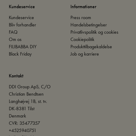
Kundeservice
Informationer
Kundeservice
Press room
Bliv forhandler
Handelsbetingelser
FAQ
Privatlivspolitik og cookies
Om os
Cookiepolitik
FILIBABBA DIY
Produkttilbagekaldelse
Black Friday
Job og karriere
Kontakt
DDI Group ApS, C/O
Christian Bendtsen
Langhøjvej 1B, st. tv.
DK-8381 Tilst
Denmark
CVR: 35477357
+4525940751