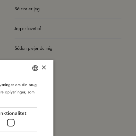
Så stor er jeg
Jeg er lavet af
Sådan plejer du mig
×
Mine data
plysninger om din brug
DANISH
re oplysninger, som
ENGLISH
GERMAN
nktionalitet