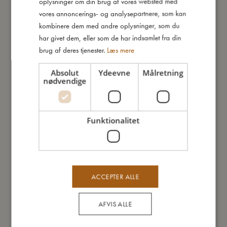
oplysninger om din brug af vores websted med
GERMAN
- Langt skaft, ideelt til fodring og til at nå ned i krukker under de
vores annoncerings- og analysepartnere, som kan
første måltider.
kombinere dem med andre oplysninger, som du
- Tåler opvaskemaskine.
har givet dem, eller som de har indsamlet fra din
- Kommer i en 3-pak med rolige blå og grønne nuancer
brug af deres tjenester.
Læs mere
inspireret af naturen.
Absolut
Ydeevne
Målretning
nødvendige
Så stor er jeg
Funktionalitet
Jeg er lavet af
Sådan plejer du mig
ACCEPTER ALLE
Mine data
AFVIS ALLE