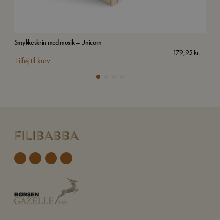
Smykkeskrin med musik – Unicorn
Kuff
179,95
kr.
Tilføj til kurv
Tilf