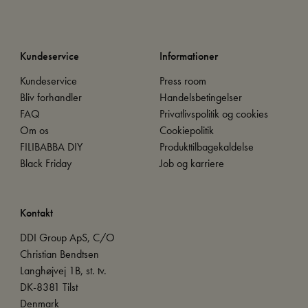
Kundeservice
Informationer
Kundeservice
Press room
Bliv forhandler
Handelsbetingelser
FAQ
Privatlivspolitik og cookies
Om os
Cookiepolitik
FILIBABBA DIY
Produkttilbagekaldelse
Black Friday
Job og karriere
Kontakt
DDI Group ApS, C/O
Christian Bendtsen
Langhøjvej 1B, st. tv.
DK-8381 Tilst
Denmark