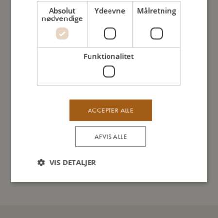
for barnet at håndtere tallerkenen.
Absolut
Ydeevne
Målretning
Silikone er et meget slidstærkt materiale, der hverken revner
nødvendige
eller knækker som plastik. Vores silikoneserie tåler ovn,
mikroovn og opvaskemaskine.
Funktionalitet
Så stor er jeg
Jeg er lavet af
ACCEPTER ALLE
AFVIS ALLE
Sådan plejer du mig
VIS DETALJER
Mine data