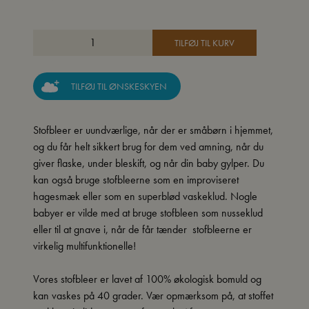
TILFØJ TIL KURV
TILFØJ TIL ØNSKESKYEN
Stofbleer er uundværlige, når der er småbørn i hjemmet,
og du får helt sikkert brug for dem ved amning, når du
giver flaske, under bleskift, og når din baby gylper. Du
kan også bruge stofbleerne som en improviseret
hagesmæk eller som en superblød vaskeklud. Nogle
babyer er vilde med at bruge stofbleen som nusseklud
eller til at gnave i, når de får tænder  stofbleerne er
virkelig multifunktionelle!
Vores stofbleer er lavet af 100% økologisk bomuld og
kan vaskes på 40 grader. Vær opmærksom på, at stoffet