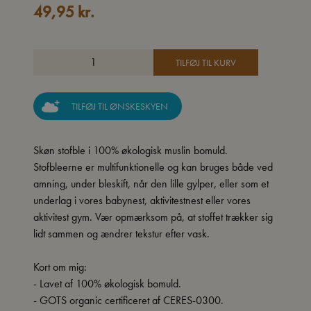
49,95
kr.
TILFØJ TIL KURV
TILFØJ TIL ØNSKESKYEN
Skøn stofble i 100% økologisk muslin bomuld.
Stofbleerne er multifunktionelle og kan bruges både ved
amning, under bleskift, når den lille gylper, eller som et
underlag i vores babynest, aktivitestnest eller vores
aktivitest gym. Vær opmærksom på, at stoffet trækker sig
lidt sammen og ændrer tekstur efter vask.
Kort om mig:
- Lavet af 100% økologisk bomuld.
- GOTS organic certificeret af CERES-0300.