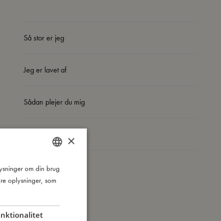
Så stor er jeg
Jeg er lavet af
Sådan plejer du mig
Mine data
×
plysninger om din brug
DANISH
re oplysninger, som
ENGLISH
GERMAN
nktionalitet