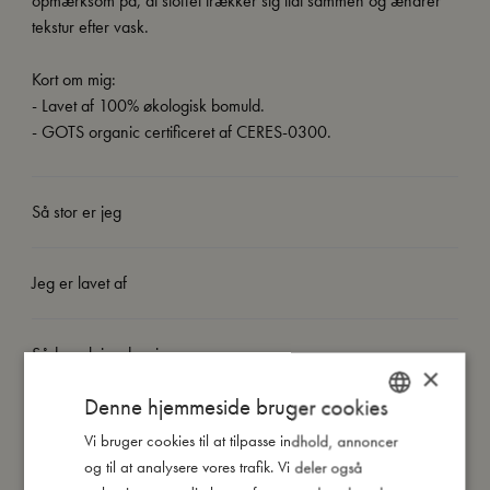
opmærksom på, at stoffet trækker sig lidt sammen og ændrer
tekstur efter vask.
Kort om mig:
- Lavet af 100% økologisk bomuld.
- GOTS organic certificeret af CERES-0300.
Så stor er jeg
Jeg er lavet af
Sådan plejer du mig
×
Denne hjemmeside bruger cookies
Mine data
Vi bruger cookies til at tilpasse indhold, annoncer
DANISH
og til at analysere vores trafik. Vi deler også
ENGLISH