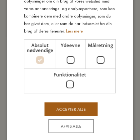
oplysninger om din brug af vores websted med
GERMAN
vores annoncerings- og analysepartnere, som kan
kombinere dem med andre oplysninger, som du
Du vil måske også kunne lide
har givet dem, eller som de har indsamlet fra din
brug af deres tjenester.
Læs mere
Absolut
Ydeevne
Målretning
TILBUD
nødvendige
Funktionalitet
ACCEPTER ALLE
AFVIS ALLE