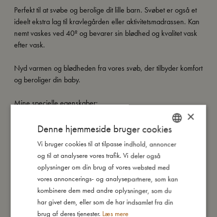
Perfekt til at svøbe og berolige dit lille barn. Svøbet er også et
ideelt ekstra lag til kravlegården eller aktivitetsmadrassen. Kan
nemt vaskes ved 40º og bevarer sin blødhed og kvalitet vask
efter vask.
Nyd varmen og blødheden fra vores svøb, der tilbyder komfort
og beroliger din baby.
Mine specielle egenskaber:
×
- Lavet af 100% økologisk bomuld.
- GOTS organic certificeret af CERES-0300.
Denne hjemmeside bruger cookies
- Løst vævet og meget åndbar.
Vi bruger cookies til at tilpasse indhold, annoncer
DANISH
- Kan vaskes ved 40º.
og til at analysere vores trafik. Vi deler også
ENGLISH
- Perfekt til at svøbe og berolige din baby.
oplysninger om din brug af vores websted med
- Stor størrelse (120x120 cm)
GERMAN
vores annoncerings- og analysepartnere, som kan
kombinere dem med andre oplysninger, som du
har givet dem, eller som de har indsamlet fra din
Så stor er jeg
brug af deres tjenester.
Læs mere