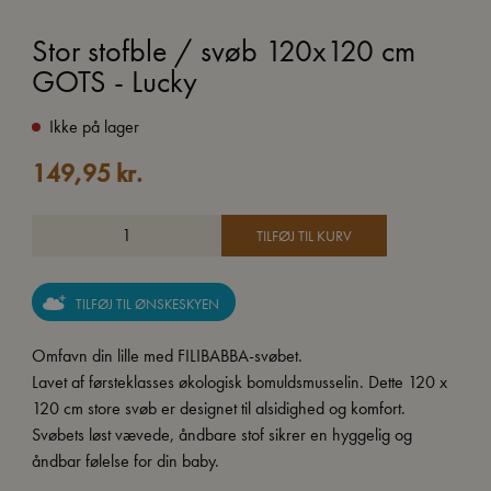
Stor stofble / svøb 120x120 cm
GOTS - Lucky
Ikke på lager
149,95
kr.
TILFØJ TIL KURV
TILFØJ TIL ØNSKESKYEN
Omfavn din lille med FILIBABBA-svøbet.
Lavet af førsteklasses økologisk bomuldsmusselin. Dette 120 x
120 cm store svøb er designet til alsidighed og komfort.
Svøbets løst vævede, åndbare stof sikrer en hyggelig og
åndbar følelse for din baby.