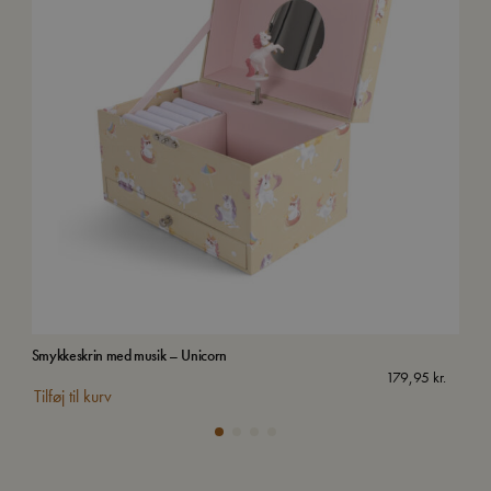
Smykkeskrin med musik – Unicorn
Kuff
179,95
kr.
Tilføj til kurv
Tilf