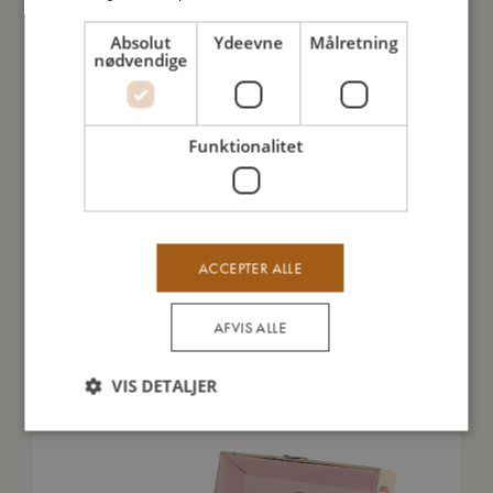
Absolut
Ydeevne
Målretning
Jeg er lavet af
nødvendige
Sådan plejer du mig
Funktionalitet
Mine data
ACCEPTER ALLE
AFVIS ALLE
Du vil måske også kunne lide
VIS DETALJER