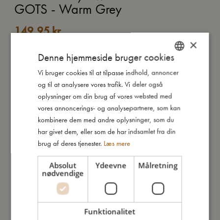
GOTS - Warm Grey
149,95
kr.
×
Denne hjemmeside bruger cookies
TILFØJ TIL KURV
Vi bruger cookies til at tilpasse indhold, annoncer
DANISH
og til at analysere vores trafik. Vi deler også
ENGLISH
TILFØJ TIL ØNSKESKYEN
oplysninger om din brug af vores websted med
GERMAN
vores annoncerings- og analysepartnere, som kan
Omfavn din lille med FILIBABBA-svøbet.
kombinere dem med andre oplysninger, som du
Lavet af førsteklasses økologisk bomuldsmusselin. Dette 120 x
har givet dem, eller som de har indsamlet fra din
120 cm store svøb er designet til alsidighed og komfort.
brug af deres tjenester.
Læs mere
Svøbets løst vævede, åndbare stof sikrer en hyggelig og
åndbar følelse for din baby.
Absolut
Ydeevne
Målretning
nødvendige
Perfekt til at svøbe og berolige dit lille barn. Svøbet er også et
ideelt ekstra lag til kravlegården eller aktivitetsmadrassen. Kan
nemt vaskes ved 40º og bevarer sin blødhed og kvalitet vask
Funktionalitet
efter vask.