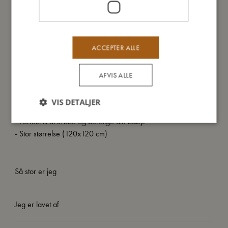
Nyd varmen og blødheden fra vores svøb, der tilbyder komfort
og beroliger din baby.
ACCEPTER ALLE
Mine specielle egenskaber:
- Lavet af 100% økologisk bomuld.
AFVIS ALLE
- GOTS organic certificeret af CERES-0300.
- Løst vævet og meget åndbar.
VIS DETALJER
- Kan vaskes ved 40º.
- Perfekt til at svøbe og berolige din baby.
- Stor størrelse (120x120 cm)
Så stor er jeg
Jeg er lavet af