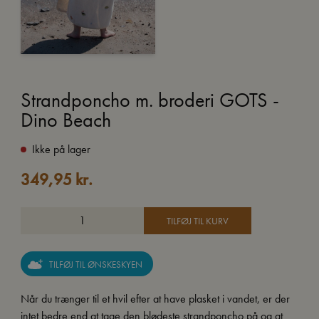
Strandponcho m. broderi GOTS -
Dino Beach
Ikke på lager
349,95
kr.
TILFØJ TIL KURV
TILFØJ TIL ØNSKESKYEN
Når du trænger til et hvil efter at have plasket i vandet, er der
intet bedre end at tage den blødeste strandponcho på og at