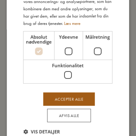
- Vask ved 60 grader og med lignende farver.
vores annoncerings- og analysepartnere, som kan
- Tilgængelig i én størrelse, der passer til børn i alderen 1-5 år
kombinere dem med andre oplysninger, som du
- Lavet af 100% økologisk bomuld.
har givet dem, eller som de har indsamlet fra din
- GOTS organic certificeret af CERES-0300.
brug af deres tjenester.
Læs mere
Absolut
Ydeevne
Målretning
nødvendige
Så stor er jeg
Jeg er lavet af
Funktionalitet
Sådan plejer du mig
ACCEPTER ALLE
Mine data
AFVIS ALLE
VIS DETALJER