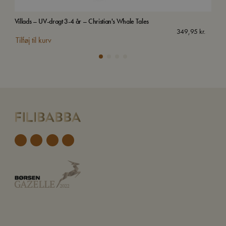
Villads – UV-dragt 3-4 år – Christian's Whale Tales
Bro
349,95
kr.
Tilføj til kurv
Tilf