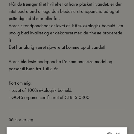
Når du trænger til et hvil efter at have plasket i vandet, er der
intet bedre end at tage den blødeste strandponcho på og at
putte dig ind til mor eller far.
Vores strandponchoer er lavet af 100% økologisk bomuld i en
utrolig blød kvalitet og er dekoreret med de fineste broderede
is.
Det har aldrig været sjovere at komme op af vandet!
Vores blødeste badeponcho fås som one-size model og
passer til børn fra 1 til 5 år.
Kort om mig:
- Lavet af 100% økologisk bomuld.
- GOTS organic certificeret af CERES-0300.
Så stor er jeg