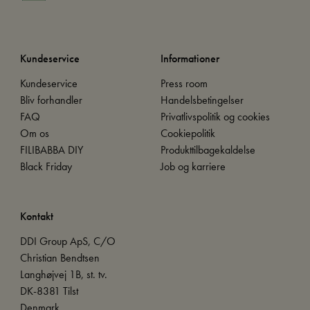
Kundeservice
Informationer
Kundeservice
Press room
Bliv forhandler
Handelsbetingelser
FAQ
Privatlivspolitik og cookies
Om os
Cookiepolitik
FILIBABBA DIY
Produkttilbagekaldelse
Black Friday
Job og karriere
Kontakt
DDI Group ApS, C/O
Christian Bendtsen
Langhøjvej 1B, st. tv.
DK-8381 Tilst
Denmark