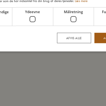
er som de har indsamlet fra din brug af deres tjenester.
Læs mere
ndige
Ydeevne
Målretning
Fu
AFVIS ALLE
A