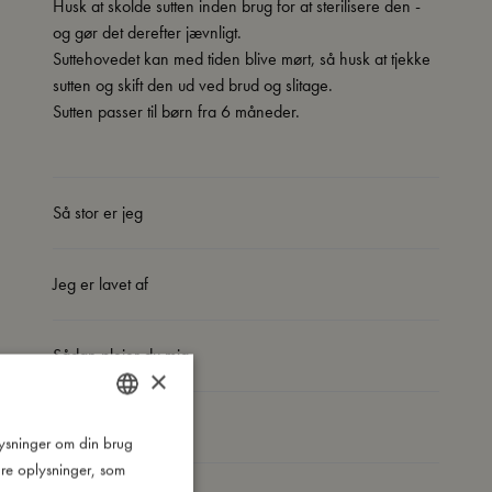
Husk at skolde sutten inden brug for at sterilisere den -
og gør det derefter jævnligt.
Suttehovedet kan med tiden blive mørt, så husk at tjekke
sutten og skift den ud ved brud og slitage.
Sutten passer til børn fra 6 måneder.
Så stor er jeg
Jeg er lavet af
Sådan plejer du mig
×
Mine data
plysninger om din brug
DANISH
re oplysninger, som
ENGLISH