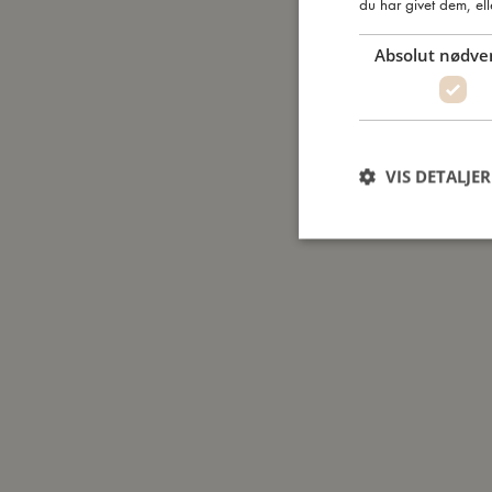
du har givet dem, ell
Absolut nødve
VIS DETALJER