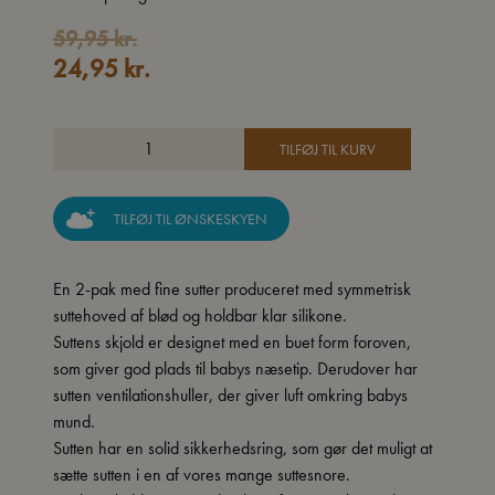
Den
Den
59,95
kr.
24,95
kr.
oprindelige
aktuelle
pris
pris
var:
er:
TILFØJ TIL KURV
59,95 kr..
24,95 kr..
TILFØJ TIL ØNSKESKYEN
En 2-pak med fine sutter produceret med symmetrisk
suttehoved af blød og holdbar klar silikone.
Suttens skjold er designet med en buet form foroven,
som giver god plads til babys næsetip. Derudover har
sutten ventilationshuller, der giver luft omkring babys
mund.
Sutten har en solid sikkerhedsring, som gør det muligt at
sætte sutten i en af vores mange suttesnore.