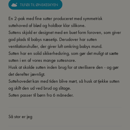
TILFØJ TIL ØNSKESKYEN
En 2-pak med fine sutter produceret med symmetrisk
suttehoved af blød og holdbar klar silikone.
Suttens skjold er designet med en buet form foroven, som giver
god plads til babys næsetip. Derudover har sutten
ventilationshuller, der giver luft omkring babys mund.
Sutten har en solid sikkerhedsring, som gør det muligt at sætte
sutten i en af vores mange suttesnore.
Husk at skolde sutten inden brug for at sterilisere den - og gør
det derefter jævnligt.
Suttehovedet kan med tiden blive mørt, så husk at tjekke sutten
og skift den ud ved brud og slitage.
Sutten passer til børn fra 6 måneder.
Så stor er jeg