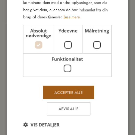
kombinere dem med andre oplysninger, som du
har givet dem, eller som de har indsamlet fra din
brug af deres tjenester.
Læs mere
Absolut
Ydeevne
Målretning
nødvendige
Funktionalitet
Sutter 2-pak - Doeskin +6 mdr.
Sut
ACCEPTER ALLE
Udsolgt
Uds
AFVIS ALLE
VIS DETALJER
Du vil måske også kunne lide