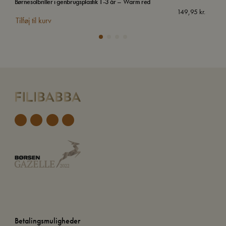
Børnesolbriller i genbrugsplastik 1-3 år – Warm red
Børn
149,95
kr.
Tilføj til kurv
Tilf
Betalingsmuligheder