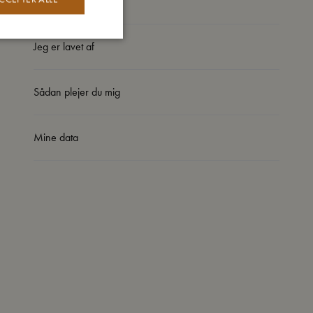
Så stor er jeg
Jeg er lavet af
Sådan plejer du mig
Mine data